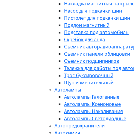
Накладка магнитная на крыл
Насос для подкачки шин
Пистолет для подкачки шин
Поддон магнитный
Подставка под автомобиль
Скребок для льда
Съемник авторадиоаппарат
Съемник панели облицовки
Съемник подшипников
Тележка для работы под авт
Трос буксировочный
Щуп измерительный
Автолампы
Автолампы Галогенные
Автолампы Ксеноновые
Автолампы Накаливания
Автолампы Светодиодные
Автопредохранители
Автохимия