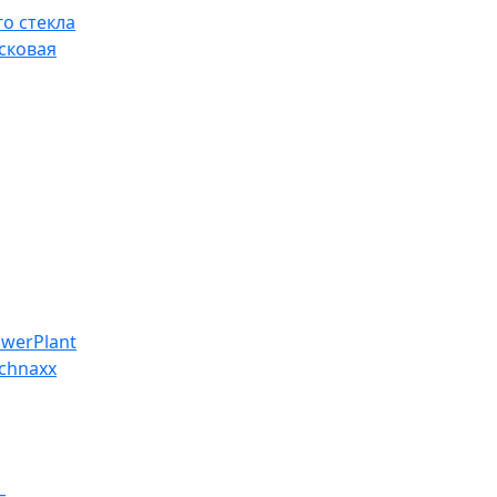
о стекла
сковая
werPlant
chnaxx