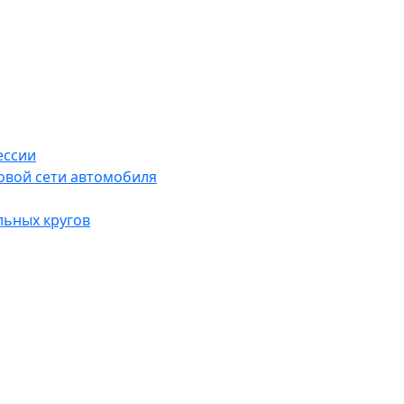
ессии
овой сети автомобиля
льных кругов