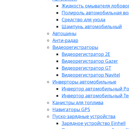
Жидкость омывателя лобовог
Полироль автомобильная во
Средство для ухода
Шампунь автомобильный
Автошины
Анти-радар
Видеорегистраторы
Видеорегистратор 2E
Видеорегистратор Gazer
Видеорегистратор GT
Видеорегистратор Navitel
Инверторы автомобильные
Инвертор автомобильный Po
Инвертор автомобильный Te
Канистры для топлива
Навигаторы GPS
Пуско-зарядные устройства
Зарядное устройство Einhell