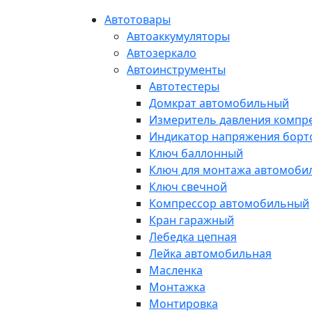
Автотовары
Автоаккумуляторы
Автозеркало
Автоинструменты
Автотестеры
Домкрат автомобильный
Измеритель давления компр
Индикатор напряжения борт
Ключ баллонный
Ключ для монтажа автомоби
Ключ свечной
Компрессор автомобильный
Кран гаражный
Лебедка цепная
Лейка автомобильная
Масленка
Монтажка
Монтировка