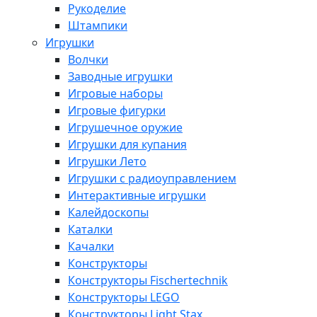
Рукоделие
Штампики
Игрушки
Волчки
Заводные игрушки
Игровые наборы
Игровые фигурки
Игрушечное оружие
Игрушки для купания
Игрушки Лето
Игрушки с радиоуправлением
Интерактивные игрушки
Калейдоскопы
Каталки
Качалки
Конструкторы
Конструкторы Fisсhertechnik
Конструкторы LEGO
Конструкторы Light Stax