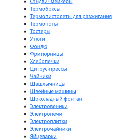
Сэндвичмейкеры
Термобоксы
Термопистолеты для разжигания
Термопоты
Тостеры
Утюги
Фондю
Фритюрницы
Хлебопечки
Цитрус-прессы
Чайники
Шашлычницы
Швейные машины
Шоколадный фонтан
Электровеники
Электропечи
Электроплитки
Электрочайники
Яйцеварки