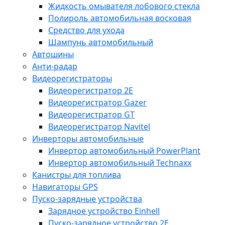
Жидкость омывателя лобового стекла
Полироль автомобильная восковая
Средство для ухода
Шампунь автомобильный
Автошины
Анти-радар
Видеорегистраторы
Видеорегистратор 2E
Видеорегистратор Gazer
Видеорегистратор GT
Видеорегистратор Navitel
Инверторы автомобильные
Инвертор автомобильный PowerPlant
Инвертор автомобильный Technaxx
Канистры для топлива
Навигаторы GPS
Пуско-зарядные устройства
Зарядное устройство Einhell
Пуско-зарядное устройство 2E