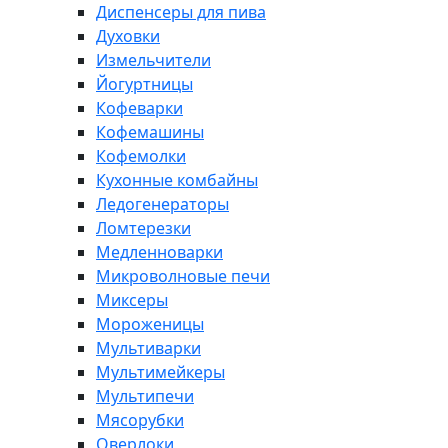
Диспенсеры для пива
Духовки
Измельчители
Йогуртницы
Кофеварки
Кофемашины
Кофемолки
Кухонные комбайны
Ледогенераторы
Ломтерезки
Медленноварки
Микроволновые печи
Миксеры
Мороженицы
Мультиварки
Мультимейкеры
Мультипечи
Мясорубки
Оверлоки