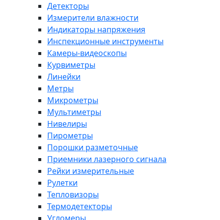
Детекторы
Измерители влажности
Индикаторы напряжения
Инспекционные инструменты
Камеры-видеоскопы
Курвиметры
Линейки
Метры
Микрометры
Мультиметры
Нивелиры
Пирометры
Порошки разметочные
Приемники лазерного сигнала
Рейки измерительные
Рулетки
Тепловизоры
Термодетекторы
Угломеры