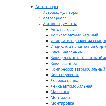
Автотовары
Автоаккумуляторы
Автозеркало
Автоинструменты
Автотестеры
Домкрат автомобильный
Измеритель давления компр
Индикатор напряжения борт
Ключ баллонный
Ключ для монтажа автомоби
Ключ свечной
Компрессор автомобильный
Кран гаражный
Лебедка цепная
Лейка автомобильная
Масленка
Монтажка
Монтировка