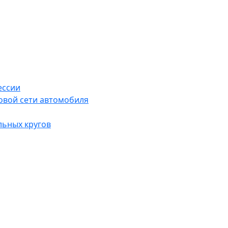
ессии
овой сети автомобиля
льных кругов