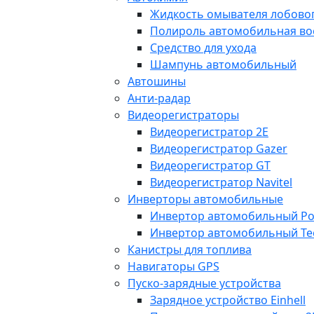
Жидкость омывателя лобовог
Полироль автомобильная во
Средство для ухода
Шампунь автомобильный
Автошины
Анти-радар
Видеорегистраторы
Видеорегистратор 2E
Видеорегистратор Gazer
Видеорегистратор GT
Видеорегистратор Navitel
Инверторы автомобильные
Инвертор автомобильный Po
Инвертор автомобильный Te
Канистры для топлива
Навигаторы GPS
Пуско-зарядные устройства
Зарядное устройство Einhell