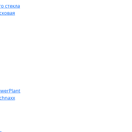
о стекла
сковая
werPlant
chnaxx