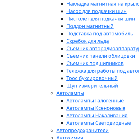
Накладка магнитная на крыл
Насос для подкачки шин
Пистолет для подкачки шин
Поддон магнитный
Подставка под автомобиль
Скребок для льда
Съемник авторадиоаппарат
Съемник панели облицовки
Съемник подшипников
Тележка для работы под авт
Трос буксировочный
Щуп измерительный
Автолампы
Автолампы Галогенные
Автолампы Ксеноновые
Автолампы Накаливания
Автолампы Светодиодные
Автопредохранители
Автохимия