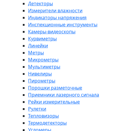
Детекторы
Измерители влажности
Индикаторы напряжения
Инспекционные инструменты
Камеры-видеоскопы
Курвиметры
Линейки
Метры
Микрометры
Мультиметры
Нивелиры
Пирометры
Порошки разметочные
Приемники лазерного сигнала
Рейки измерительные
Рулетки
Тепловизоры
Термодетекторы
Угломеры