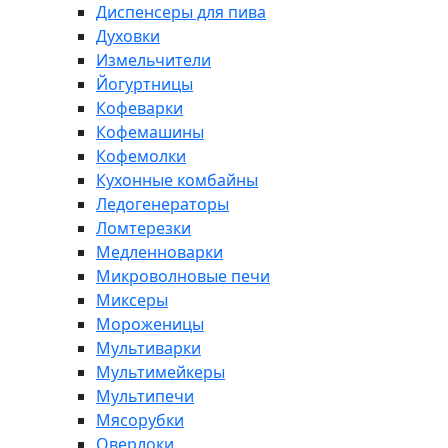
Диспенсеры для пива
Духовки
Измельчители
Йогуртницы
Кофеварки
Кофемашины
Кофемолки
Кухонные комбайны
Ледогенераторы
Ломтерезки
Медленноварки
Микроволновые печи
Миксеры
Мороженицы
Мультиварки
Мультимейкеры
Мультипечи
Мясорубки
Оверлоки