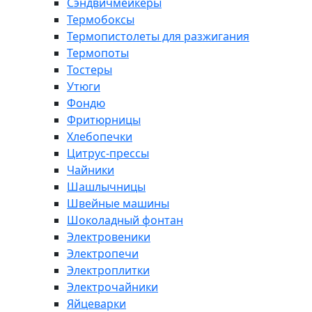
Сэндвичмейкеры
Термобоксы
Термопистолеты для разжигания
Термопоты
Тостеры
Утюги
Фондю
Фритюрницы
Хлебопечки
Цитрус-прессы
Чайники
Шашлычницы
Швейные машины
Шоколадный фонтан
Электровеники
Электропечи
Электроплитки
Электрочайники
Яйцеварки