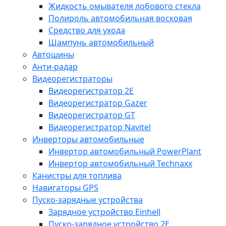
Жидкость омывателя лобового стекла
Полироль автомобильная восковая
Средство для ухода
Шампунь автомобильный
Автошины
Анти-радар
Видеорегистраторы
Видеорегистратор 2E
Видеорегистратор Gazer
Видеорегистратор GT
Видеорегистратор Navitel
Инверторы автомобильные
Инвертор автомобильный PowerPlant
Инвертор автомобильный Technaxx
Канистры для топлива
Навигаторы GPS
Пуско-зарядные устройства
Зарядное устройство Einhell
Пуско-зарядное устройство 2E