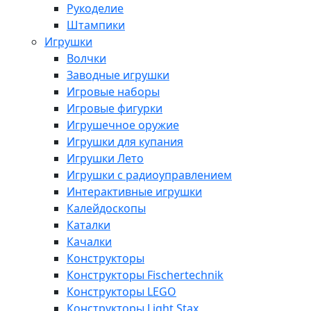
Рукоделие
Штампики
Игрушки
Волчки
Заводные игрушки
Игровые наборы
Игровые фигурки
Игрушечное оружие
Игрушки для купания
Игрушки Лето
Игрушки с радиоуправлением
Интерактивные игрушки
Калейдоскопы
Каталки
Качалки
Конструкторы
Конструкторы Fisсhertechnik
Конструкторы LEGO
Конструкторы Light Stax