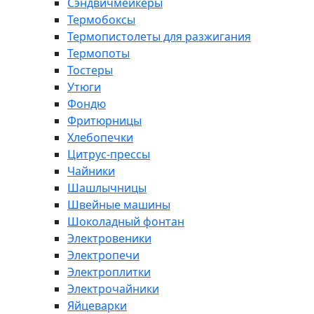
Сэндвичмейкеры
Термобоксы
Термопистолеты для разжигания
Термопоты
Тостеры
Утюги
Фондю
Фритюрницы
Хлебопечки
Цитрус-прессы
Чайники
Шашлычницы
Швейные машины
Шоколадный фонтан
Электровеники
Электропечи
Электроплитки
Электрочайники
Яйцеварки