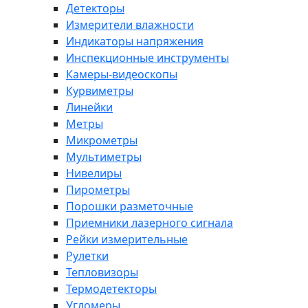
Детекторы
Измерители влажности
Индикаторы напряжения
Инспекционные инструменты
Камеры-видеоскопы
Курвиметры
Линейки
Метры
Микрометры
Мультиметры
Нивелиры
Пирометры
Порошки разметочные
Приемники лазерного сигнала
Рейки измерительные
Рулетки
Тепловизоры
Термодетекторы
Угломеры