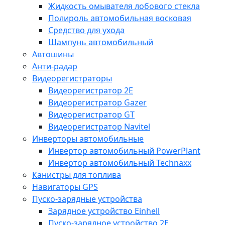
Жидкость омывателя лобового стекла
Полироль автомобильная восковая
Средство для ухода
Шампунь автомобильный
Автошины
Анти-радар
Видеорегистраторы
Видеорегистратор 2E
Видеорегистратор Gazer
Видеорегистратор GT
Видеорегистратор Navitel
Инверторы автомобильные
Инвертор автомобильный PowerPlant
Инвертор автомобильный Technaxx
Канистры для топлива
Навигаторы GPS
Пуско-зарядные устройства
Зарядное устройство Einhell
Пуско-зарядное устройство 2E