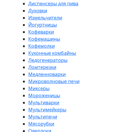
Диспенсеры для пива
Духовки
Измельчители
Йогуртницы
Кофеварки
Кофемашины
Кофемолки
Кухонные комбайны
Ледогенераторы
Ломтерезки
Медленноварки
Микроволновые печи
Миксеры
Мороженицы
Мультиварки
Мультимейкеры
Мультипечи
Мясорубки
Оверлоки