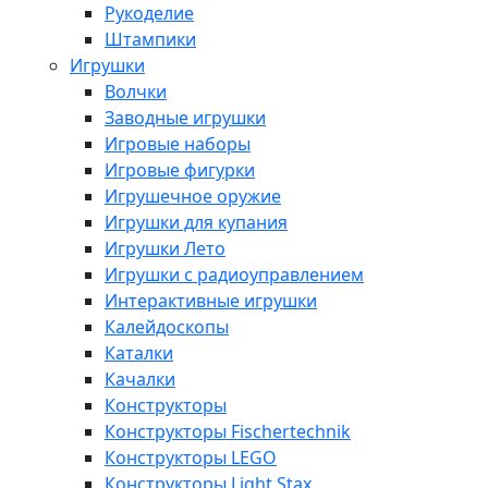
Рукоделие
Штампики
Игрушки
Волчки
Заводные игрушки
Игровые наборы
Игровые фигурки
Игрушечное оружие
Игрушки для купания
Игрушки Лето
Игрушки с радиоуправлением
Интерактивные игрушки
Калейдоскопы
Каталки
Качалки
Конструкторы
Конструкторы Fisсhertechnik
Конструкторы LEGO
Конструкторы Light Stax