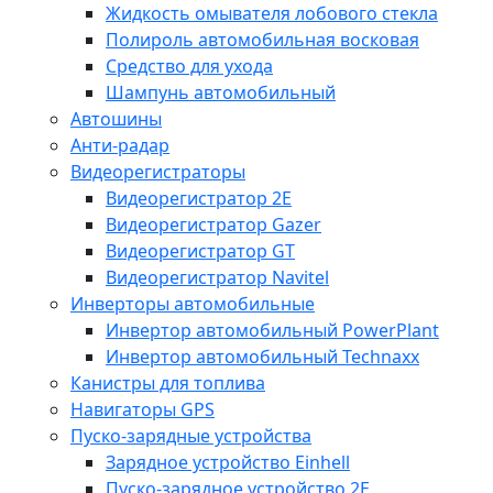
Жидкость омывателя лобового стекла
Полироль автомобильная восковая
Средство для ухода
Шампунь автомобильный
Автошины
Анти-радар
Видеорегистраторы
Видеорегистратор 2E
Видеорегистратор Gazer
Видеорегистратор GT
Видеорегистратор Navitel
Инверторы автомобильные
Инвертор автомобильный PowerPlant
Инвертор автомобильный Technaxx
Канистры для топлива
Навигаторы GPS
Пуско-зарядные устройства
Зарядное устройство Einhell
Пуско-зарядное устройство 2E