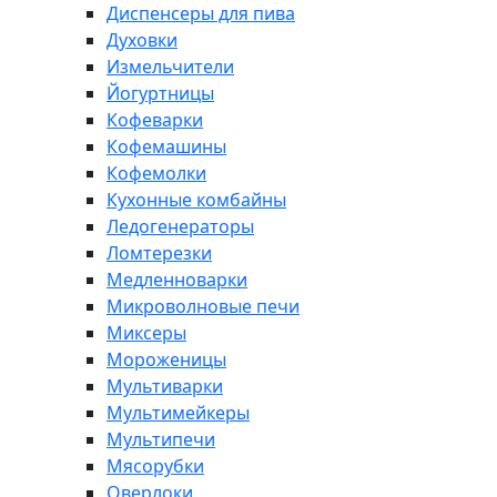
Диспенсеры для пива
Духовки
Измельчители
Йогуртницы
Кофеварки
Кофемашины
Кофемолки
Кухонные комбайны
Ледогенераторы
Ломтерезки
Медленноварки
Микроволновые печи
Миксеры
Мороженицы
Мультиварки
Мультимейкеры
Мультипечи
Мясорубки
Оверлоки