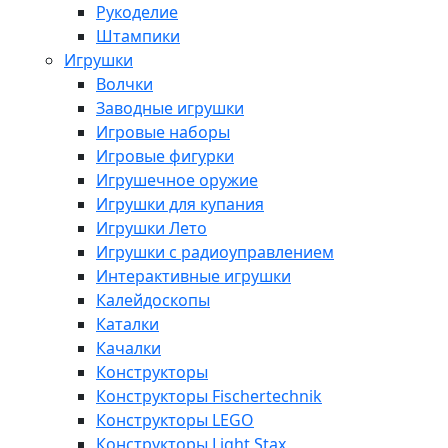
Рукоделие
Штампики
Игрушки
Волчки
Заводные игрушки
Игровые наборы
Игровые фигурки
Игрушечное оружие
Игрушки для купания
Игрушки Лето
Игрушки с радиоуправлением
Интерактивные игрушки
Калейдоскопы
Каталки
Качалки
Конструкторы
Конструкторы Fisсhertechnik
Конструкторы LEGO
Конструкторы Light Stax