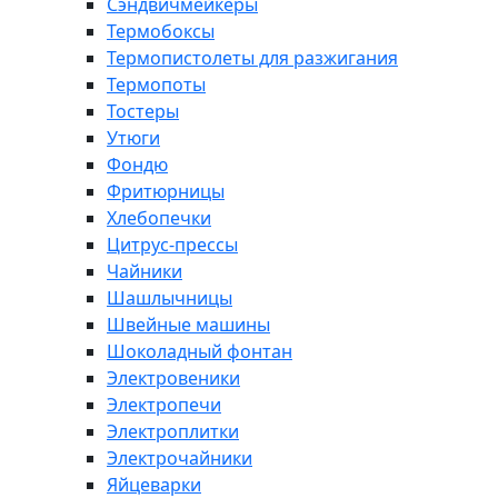
Сэндвичмейкеры
Термобоксы
Термопистолеты для разжигания
Термопоты
Тостеры
Утюги
Фондю
Фритюрницы
Хлебопечки
Цитрус-прессы
Чайники
Шашлычницы
Швейные машины
Шоколадный фонтан
Электровеники
Электропечи
Электроплитки
Электрочайники
Яйцеварки