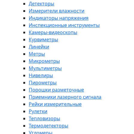
Детекторы
Измерители влажности
Индикаторы напряжения
Инспекционные инструменты
Камеры-видеоскопы
Курвиметры
Линейки
Метры
Микрометры
Мультиметры
Нивелиры
Пирометры
Порошки разметочные
Приемники лазерного сигнала
Рейки измерительные
Рулетки
Тепловизоры
Термодетекторы
Угломеры