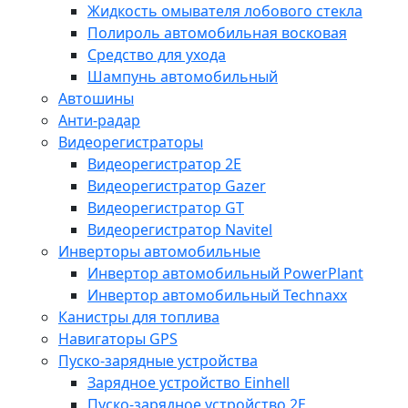
Жидкость омывателя лобового стекла
Полироль автомобильная восковая
Средство для ухода
Шампунь автомобильный
Автошины
Анти-радар
Видеорегистраторы
Видеорегистратор 2E
Видеорегистратор Gazer
Видеорегистратор GT
Видеорегистратор Navitel
Инверторы автомобильные
Инвертор автомобильный PowerPlant
Инвертор автомобильный Technaxx
Канистры для топлива
Навигаторы GPS
Пуско-зарядные устройства
Зарядное устройство Einhell
Пуско-зарядное устройство 2E