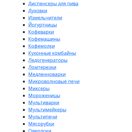
Диспенсеры для пива
Духовки
Измельчители
Йогуртницы
Кофеварки
Кофемашины
Кофемолки
Кухонные комбайны
Ледогенераторы
Ломтерезки
Медленноварки
Микроволновые печи
Миксеры
Мороженицы
Мультиварки
Мультимейкеры
Мультипечи
Мясорубки
Оверлоки