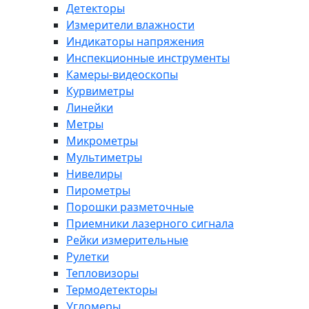
Детекторы
Измерители влажности
Индикаторы напряжения
Инспекционные инструменты
Камеры-видеоскопы
Курвиметры
Линейки
Метры
Микрометры
Мультиметры
Нивелиры
Пирометры
Порошки разметочные
Приемники лазерного сигнала
Рейки измерительные
Рулетки
Тепловизоры
Термодетекторы
Угломеры