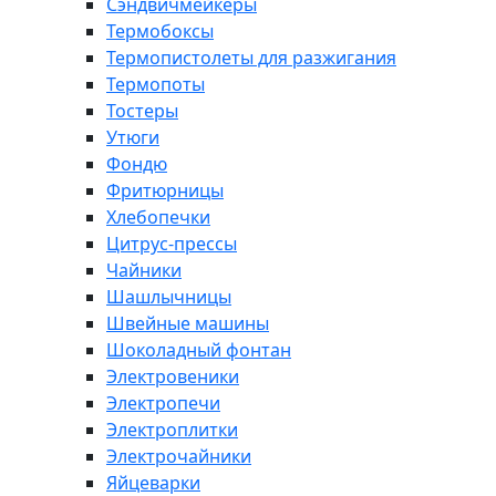
Сэндвичмейкеры
Термобоксы
Термопистолеты для разжигания
Термопоты
Тостеры
Утюги
Фондю
Фритюрницы
Хлебопечки
Цитрус-прессы
Чайники
Шашлычницы
Швейные машины
Шоколадный фонтан
Электровеники
Электропечи
Электроплитки
Электрочайники
Яйцеварки