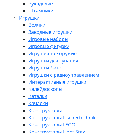
Рукоделие
Штампики
Игрушки
Волчки
Заводные игрушки
Игровые наборы
Игровые фигурки
Игрушечное оружие
Игрушки для купания
Игрушки Лето
Игрушки с радиоуправлением
Интерактивные игрушки
Калейдоскопы
Каталки
Качалки
Конструкторы
Конструкторы Fisсhertechnik
Конструкторы LEGO
Конструкторы Light Stax