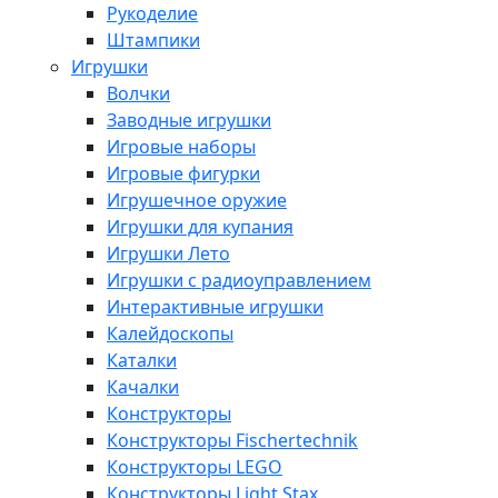
Рукоделие
Штампики
Игрушки
Волчки
Заводные игрушки
Игровые наборы
Игровые фигурки
Игрушечное оружие
Игрушки для купания
Игрушки Лето
Игрушки с радиоуправлением
Интерактивные игрушки
Калейдоскопы
Каталки
Качалки
Конструкторы
Конструкторы Fisсhertechnik
Конструкторы LEGO
Конструкторы Light Stax