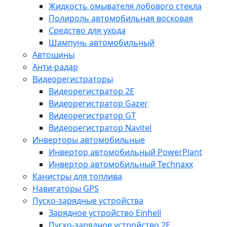
Жидкость омывателя лобового стекла
Полироль автомобильная восковая
Средство для ухода
Шампунь автомобильный
Автошины
Анти-радар
Видеорегистраторы
Видеорегистратор 2E
Видеорегистратор Gazer
Видеорегистратор GT
Видеорегистратор Navitel
Инверторы автомобильные
Инвертор автомобильный PowerPlant
Инвертор автомобильный Technaxx
Канистры для топлива
Навигаторы GPS
Пуско-зарядные устройства
Зарядное устройство Einhell
Пуско-зарядное устройство 2E