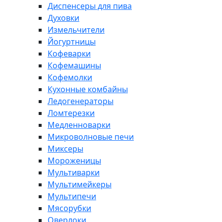
Диспенсеры для пива
Духовки
Измельчители
Йогуртницы
Кофеварки
Кофемашины
Кофемолки
Кухонные комбайны
Ледогенераторы
Ломтерезки
Медленноварки
Микроволновые печи
Миксеры
Мороженицы
Мультиварки
Мультимейкеры
Мультипечи
Мясорубки
Оверлоки