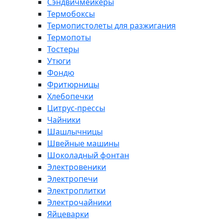
Сэндвичмейкеры
Термобоксы
Термопистолеты для разжигания
Термопоты
Тостеры
Утюги
Фондю
Фритюрницы
Хлебопечки
Цитрус-прессы
Чайники
Шашлычницы
Швейные машины
Шоколадный фонтан
Электровеники
Электропечи
Электроплитки
Электрочайники
Яйцеварки