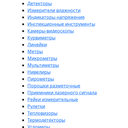
Детекторы
Измерители влажности
Индикаторы напряжения
Инспекционные инструменты
Камеры-видеоскопы
Курвиметры
Линейки
Метры
Микрометры
Мультиметры
Нивелиры
Пирометры
Порошки разметочные
Приемники лазерного сигнала
Рейки измерительные
Рулетки
Тепловизоры
Термодетекторы
Угломеры