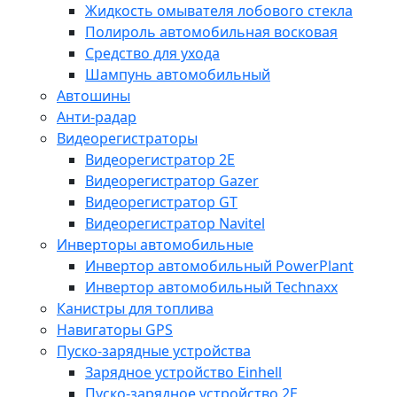
Жидкость омывателя лобового стекла
Полироль автомобильная восковая
Средство для ухода
Шампунь автомобильный
Автошины
Анти-радар
Видеорегистраторы
Видеорегистратор 2E
Видеорегистратор Gazer
Видеорегистратор GT
Видеорегистратор Navitel
Инверторы автомобильные
Инвертор автомобильный PowerPlant
Инвертор автомобильный Technaxx
Канистры для топлива
Навигаторы GPS
Пуско-зарядные устройства
Зарядное устройство Einhell
Пуско-зарядное устройство 2E