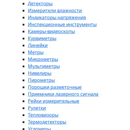
Детекторы
Измерители влажности
Индикаторы напряжения
Инспекционные инструменты
Камеры-видеоскопы
Курвиметры
Линейки
Метры
Микрометры
Мультиметры
Нивелиры
Пирометры
Порошки разметочные
Приемники лазерного сигнала
Рейки измерительные
Рулетки
Тепловизоры
Термодетекторы
Угломеры