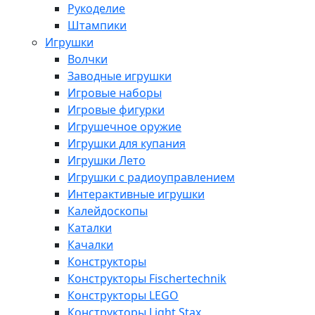
Рукоделие
Штампики
Игрушки
Волчки
Заводные игрушки
Игровые наборы
Игровые фигурки
Игрушечное оружие
Игрушки для купания
Игрушки Лето
Игрушки с радиоуправлением
Интерактивные игрушки
Калейдоскопы
Каталки
Качалки
Конструкторы
Конструкторы Fisсhertechnik
Конструкторы LEGO
Конструкторы Light Stax