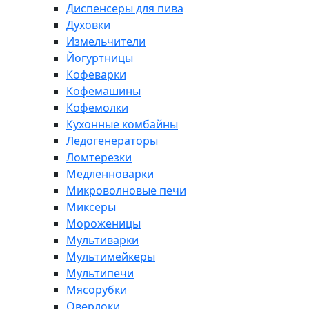
Диспенсеры для пива
Духовки
Измельчители
Йогуртницы
Кофеварки
Кофемашины
Кофемолки
Кухонные комбайны
Ледогенераторы
Ломтерезки
Медленноварки
Микроволновые печи
Миксеры
Мороженицы
Мультиварки
Мультимейкеры
Мультипечи
Мясорубки
Оверлоки