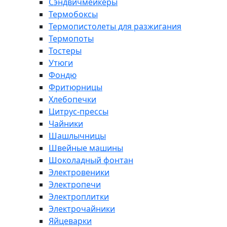
Сэндвичмейкеры
Термобоксы
Термопистолеты для разжигания
Термопоты
Тостеры
Утюги
Фондю
Фритюрницы
Хлебопечки
Цитрус-прессы
Чайники
Шашлычницы
Швейные машины
Шоколадный фонтан
Электровеники
Электропечи
Электроплитки
Электрочайники
Яйцеварки