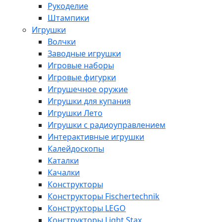
Рукоделие
Штампики
Игрушки
Волчки
Заводные игрушки
Игровые наборы
Игровые фигурки
Игрушечное оружие
Игрушки для купания
Игрушки Лето
Игрушки с радиоуправлением
Интерактивные игрушки
Калейдоскопы
Каталки
Качалки
Конструкторы
Конструкторы Fisсhertechnik
Конструкторы LEGO
Конструкторы Light Stax