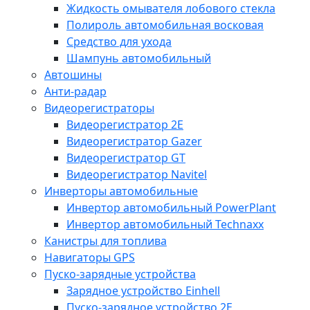
Жидкость омывателя лобового стекла
Полироль автомобильная восковая
Средство для ухода
Шампунь автомобильный
Автошины
Анти-радар
Видеорегистраторы
Видеорегистратор 2E
Видеорегистратор Gazer
Видеорегистратор GT
Видеорегистратор Navitel
Инверторы автомобильные
Инвертор автомобильный PowerPlant
Инвертор автомобильный Technaxx
Канистры для топлива
Навигаторы GPS
Пуско-зарядные устройства
Зарядное устройство Einhell
Пуско-зарядное устройство 2E