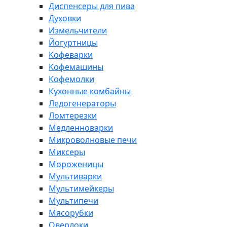
Диспенсеры для пива
Духовки
Измельчители
Йогуртницы
Кофеварки
Кофемашины
Кофемолки
Кухонные комбайны
Ледогенераторы
Ломтерезки
Медленноварки
Микроволновые печи
Миксеры
Мороженицы
Мультиварки
Мультимейкеры
Мультипечи
Мясорубки
Оверлоки