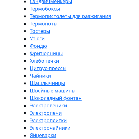
Сэндвичмейкеры
Термобоксы
Термопистолеты для разжигания
Термопоты
Тостеры
Утюги
Фондю
Фритюрницы
Хлебопечки
Цитрус-прессы
Чайники
Шашлычницы
Швейные машины
Шоколадный фонтан
Электровеники
Электропечи
Электроплитки
Электрочайники
Яйцеварки