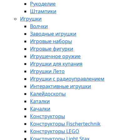
Рукоделие
Штампики
Игрушки
Волчки
Заводные игрушки
Игровые наборы
Игровые фигурки
Игрушечное оружие
Игрушки для купания
Игрушки Лето
Игрушки с радиоуправлением
Интерактивные игрушки
Калейдоскопы
Каталки
Качалки
Конструкторы
Конструкторы Fisсhertechnik
Конструкторы LEGO
Конструкторы Light Stax