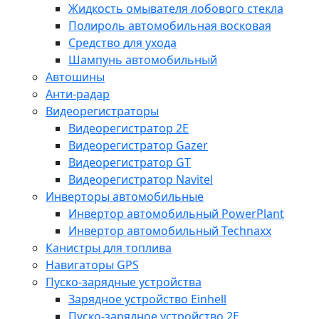
Жидкость омывателя лобового стекла
Полироль автомобильная восковая
Средство для ухода
Шампунь автомобильный
Автошины
Анти-радар
Видеорегистраторы
Видеорегистратор 2E
Видеорегистратор Gazer
Видеорегистратор GT
Видеорегистратор Navitel
Инверторы автомобильные
Инвертор автомобильный PowerPlant
Инвертор автомобильный Technaxx
Канистры для топлива
Навигаторы GPS
Пуско-зарядные устройства
Зарядное устройство Einhell
Пуско-зарядное устройство 2E