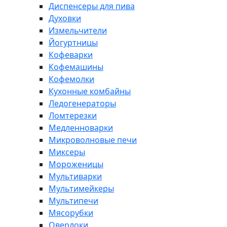
Диспенсеры для пива
Духовки
Измельчители
Йогуртницы
Кофеварки
Кофемашины
Кофемолки
Кухонные комбайны
Ледогенераторы
Ломтерезки
Медленноварки
Микроволновые печи
Миксеры
Мороженицы
Мультиварки
Мультимейкеры
Мультипечи
Мясорубки
Оверлоки