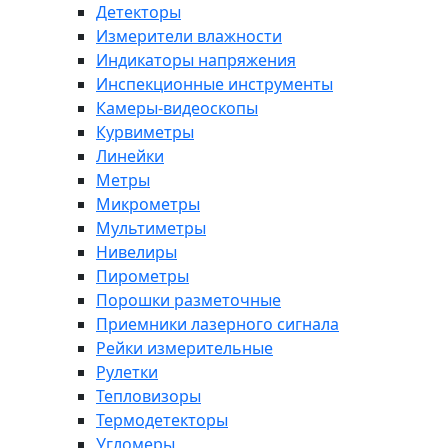
Детекторы
Измерители влажности
Индикаторы напряжения
Инспекционные инструменты
Камеры-видеоскопы
Курвиметры
Линейки
Метры
Микрометры
Мультиметры
Нивелиры
Пирометры
Порошки разметочные
Приемники лазерного сигнала
Рейки измерительные
Рулетки
Тепловизоры
Термодетекторы
Угломеры