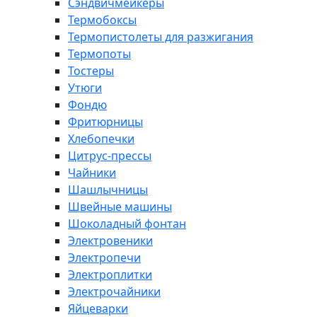
Сэндвичмейкеры
Термобоксы
Термопистолеты для разжигания
Термопоты
Тостеры
Утюги
Фондю
Фритюрницы
Хлебопечки
Цитрус-прессы
Чайники
Шашлычницы
Швейные машины
Шоколадный фонтан
Электровеники
Электропечи
Электроплитки
Электрочайники
Яйцеварки