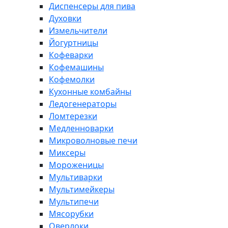
Диспенсеры для пива
Духовки
Измельчители
Йогуртницы
Кофеварки
Кофемашины
Кофемолки
Кухонные комбайны
Ледогенераторы
Ломтерезки
Медленноварки
Микроволновые печи
Миксеры
Мороженицы
Мультиварки
Мультимейкеры
Мультипечи
Мясорубки
Оверлоки