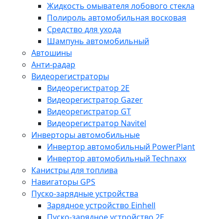
Жидкость омывателя лобового стекла
Полироль автомобильная восковая
Средство для ухода
Шампунь автомобильный
Автошины
Анти-радар
Видеорегистраторы
Видеорегистратор 2E
Видеорегистратор Gazer
Видеорегистратор GT
Видеорегистратор Navitel
Инверторы автомобильные
Инвертор автомобильный PowerPlant
Инвертор автомобильный Technaxx
Канистры для топлива
Навигаторы GPS
Пуско-зарядные устройства
Зарядное устройство Einhell
Пуско-зарядное устройство 2E