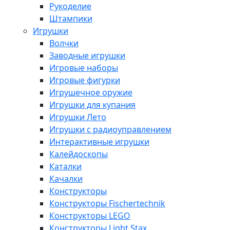
Рукоделие
Штампики
Игрушки
Волчки
Заводные игрушки
Игровые наборы
Игровые фигурки
Игрушечное оружие
Игрушки для купания
Игрушки Лето
Игрушки с радиоуправлением
Интерактивные игрушки
Калейдоскопы
Каталки
Качалки
Конструкторы
Конструкторы Fisсhertechnik
Конструкторы LEGO
Конструкторы Light Stax