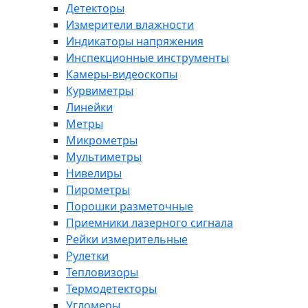
Детекторы
Измерители влажности
Индикаторы напряжения
Инспекционные инструменты
Камеры-видеоскопы
Курвиметры
Линейки
Метры
Микрометры
Мультиметры
Нивелиры
Пирометры
Порошки разметочные
Приемники лазерного сигнала
Рейки измерительные
Рулетки
Тепловизоры
Термодетекторы
Угломеры