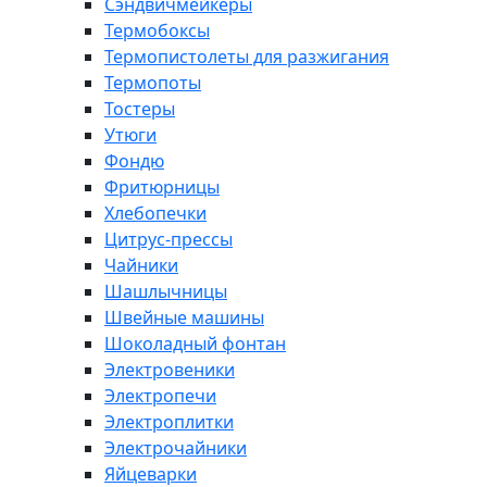
Сэндвичмейкеры
Термобоксы
Термопистолеты для разжигания
Термопоты
Тостеры
Утюги
Фондю
Фритюрницы
Хлебопечки
Цитрус-прессы
Чайники
Шашлычницы
Швейные машины
Шоколадный фонтан
Электровеники
Электропечи
Электроплитки
Электрочайники
Яйцеварки