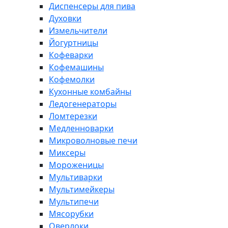
Диспенсеры для пива
Духовки
Измельчители
Йогуртницы
Кофеварки
Кофемашины
Кофемолки
Кухонные комбайны
Ледогенераторы
Ломтерезки
Медленноварки
Микроволновые печи
Миксеры
Мороженицы
Мультиварки
Мультимейкеры
Мультипечи
Мясорубки
Оверлоки