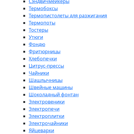
Сэндвичмейкеры
Термобоксы
Термопистолеты для разжигания
Термопоты
Тостеры
Утюги
Фондю
Фритюрницы
Хлебопечки
Цитрус-прессы
Чайники
Шашлычницы
Швейные машины
Шоколадный фонтан
Электровеники
Электропечи
Электроплитки
Электрочайники
Яйцеварки