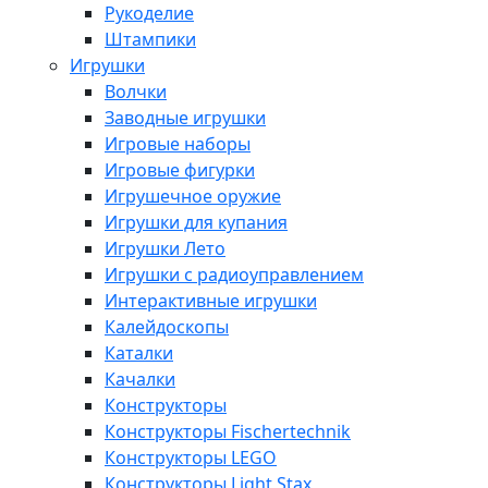
Рукоделие
Штампики
Игрушки
Волчки
Заводные игрушки
Игровые наборы
Игровые фигурки
Игрушечное оружие
Игрушки для купания
Игрушки Лето
Игрушки с радиоуправлением
Интерактивные игрушки
Калейдоскопы
Каталки
Качалки
Конструкторы
Конструкторы Fisсhertechnik
Конструкторы LEGO
Конструкторы Light Stax