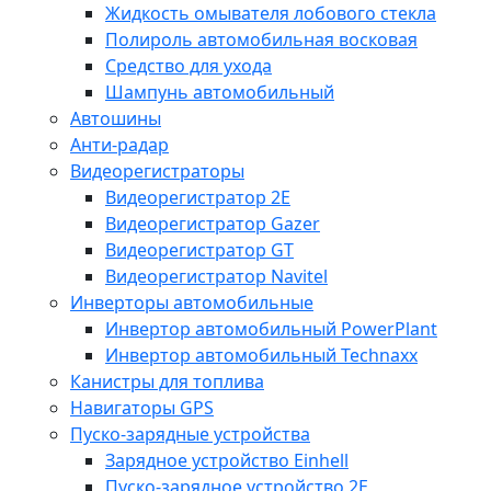
Жидкость омывателя лобового стекла
Полироль автомобильная восковая
Средство для ухода
Шампунь автомобильный
Автошины
Анти-радар
Видеорегистраторы
Видеорегистратор 2E
Видеорегистратор Gazer
Видеорегистратор GT
Видеорегистратор Navitel
Инверторы автомобильные
Инвертор автомобильный PowerPlant
Инвертор автомобильный Technaxx
Канистры для топлива
Навигаторы GPS
Пуско-зарядные устройства
Зарядное устройство Einhell
Пуско-зарядное устройство 2E