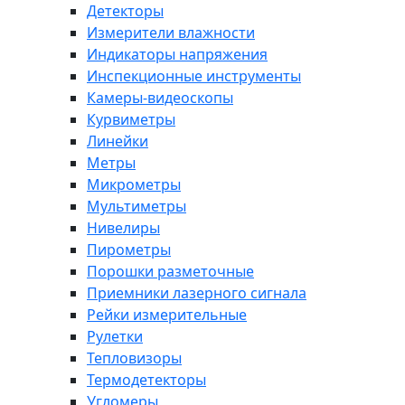
Детекторы
Измерители влажности
Индикаторы напряжения
Инспекционные инструменты
Камеры-видеоскопы
Курвиметры
Линейки
Метры
Микрометры
Мультиметры
Нивелиры
Пирометры
Порошки разметочные
Приемники лазерного сигнала
Рейки измерительные
Рулетки
Тепловизоры
Термодетекторы
Угломеры