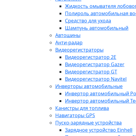
Жидкость омывателя лобовог
Полироль автомобильная во
Средство для ухода
Шампунь автомобильный
Автошины
Анти-радар
Видеорегистраторы
Видеорегистратор 2E
Видеорегистратор Gazer
Видеорегистратор GT
Видеорегистратор Navitel
Инверторы автомобильные
Инвертор автомобильный Po
Инвертор автомобильный Te
Канистры для топлива
Навигаторы GPS
Пуско-зарядные устройства
Зарядное устройство Einhell