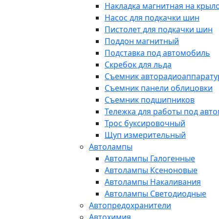
Накладка магнитная на крыл
Насос для подкачки шин
Пистолет для подкачки шин
Поддон магнитный
Подставка под автомобиль
Скребок для льда
Съемник авторадиоаппарат
Съемник панели облицовки
Съемник подшипников
Тележка для работы под авт
Трос буксировочный
Щуп измерительный
Автолампы
Автолампы Галогенные
Автолампы Ксеноновые
Автолампы Накаливания
Автолампы Светодиодные
Автопредохранители
Автохимия