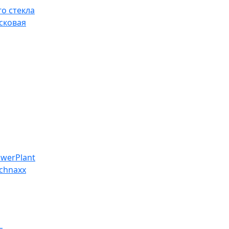
о стекла
сковая
werPlant
chnaxx