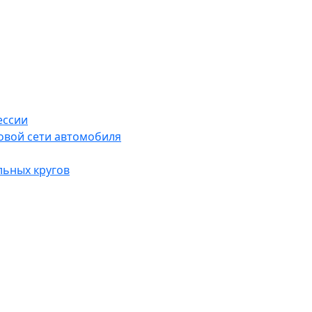
ессии
овой сети автомобиля
льных кругов