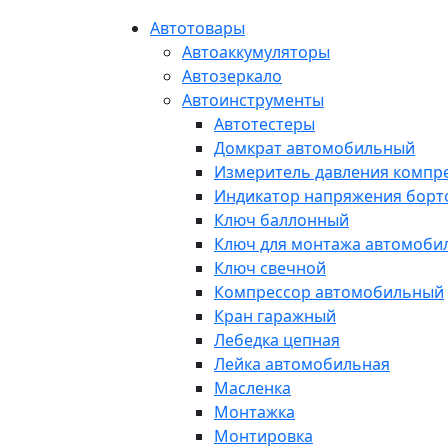
Автотовары
Автоаккумуляторы
Автозеркало
Автоинструменты
Автотестеры
Домкрат автомобильный
Измеритель давления компр
Индикатор напряжения борт
Ключ баллонный
Ключ для монтажа автомоби
Ключ свечной
Компрессор автомобильный
Кран гаражный
Лебедка цепная
Лейка автомобильная
Масленка
Монтажка
Монтировка