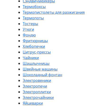
Сэндвичмейкеры
Термобоксы
Термопистолеты для разжигания
Термопоты
Тостеры
Утюги
Фондю
Фритюрницы
Хлебопечки
Цитрус-прессы
Чайники
Шашлычницы
Швейные машины
Шоколадный фонтан
Электровеники
Электропечи
Электроплитки
Электрочайники
Яйцеварки