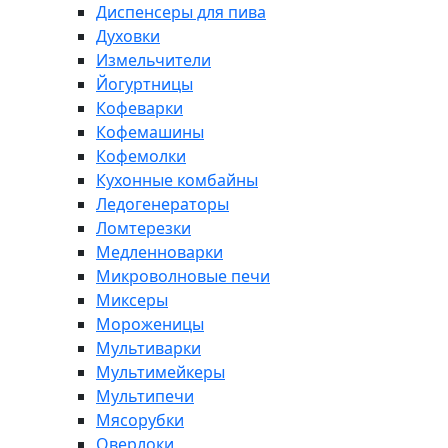
Диспенсеры для пива
Духовки
Измельчители
Йогуртницы
Кофеварки
Кофемашины
Кофемолки
Кухонные комбайны
Ледогенераторы
Ломтерезки
Медленноварки
Микроволновые печи
Миксеры
Мороженицы
Мультиварки
Мультимейкеры
Мультипечи
Мясорубки
Оверлоки