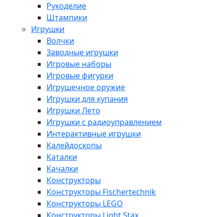
Рукоделие
Штампики
Игрушки
Волчки
Заводные игрушки
Игровые наборы
Игровые фигурки
Игрушечное оружие
Игрушки для купания
Игрушки Лето
Игрушки с радиоуправлением
Интерактивные игрушки
Калейдоскопы
Каталки
Качалки
Конструкторы
Конструкторы Fisсhertechnik
Конструкторы LEGO
Конструкторы Light Stax