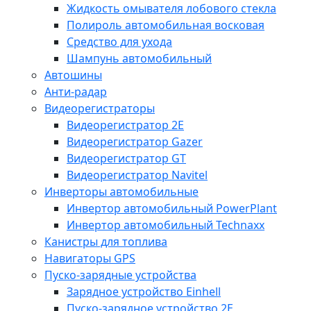
Жидкость омывателя лобового стекла
Полироль автомобильная восковая
Средство для ухода
Шампунь автомобильный
Автошины
Анти-радар
Видеорегистраторы
Видеорегистратор 2E
Видеорегистратор Gazer
Видеорегистратор GT
Видеорегистратор Navitel
Инверторы автомобильные
Инвертор автомобильный PowerPlant
Инвертор автомобильный Technaxx
Канистры для топлива
Навигаторы GPS
Пуско-зарядные устройства
Зарядное устройство Einhell
Пуско-зарядное устройство 2E