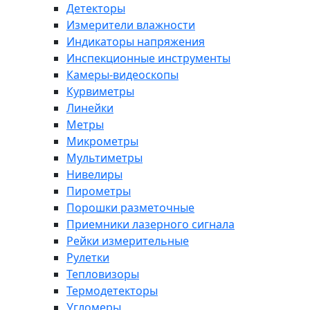
Детекторы
Измерители влажности
Индикаторы напряжения
Инспекционные инструменты
Камеры-видеоскопы
Курвиметры
Линейки
Метры
Микрометры
Мультиметры
Нивелиры
Пирометры
Порошки разметочные
Приемники лазерного сигнала
Рейки измерительные
Рулетки
Тепловизоры
Термодетекторы
Угломеры