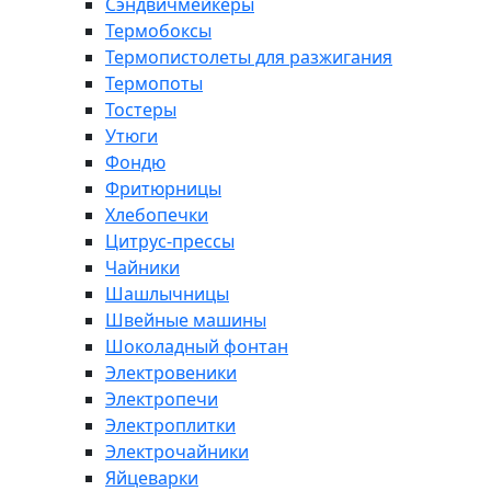
Сэндвичмейкеры
Термобоксы
Термопистолеты для разжигания
Термопоты
Тостеры
Утюги
Фондю
Фритюрницы
Хлебопечки
Цитрус-прессы
Чайники
Шашлычницы
Швейные машины
Шоколадный фонтан
Электровеники
Электропечи
Электроплитки
Электрочайники
Яйцеварки