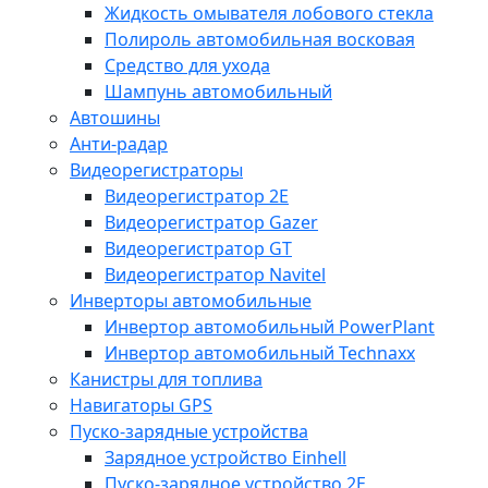
Жидкость омывателя лобового стекла
Полироль автомобильная восковая
Средство для ухода
Шампунь автомобильный
Автошины
Анти-радар
Видеорегистраторы
Видеорегистратор 2E
Видеорегистратор Gazer
Видеорегистратор GT
Видеорегистратор Navitel
Инверторы автомобильные
Инвертор автомобильный PowerPlant
Инвертор автомобильный Technaxx
Канистры для топлива
Навигаторы GPS
Пуско-зарядные устройства
Зарядное устройство Einhell
Пуско-зарядное устройство 2E