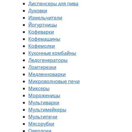
Диспенсеры для пива
Духовки
Измельчители
Йогуртницы
Кофеварки
Кофемашины
Кофемолки
Кухонные комбайны
Ледогенераторы
Ломтерезки
Медленноварки
Микроволновые печи
Миксеры
Мороженицы
Мультиварки
Мультимейкеры
Мультипечи
Мясорубки
Оверлоки