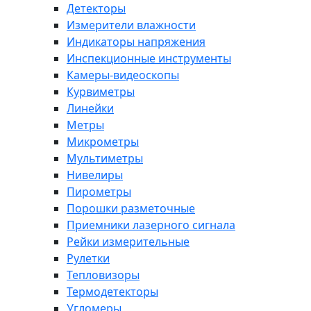
Детекторы
Измерители влажности
Индикаторы напряжения
Инспекционные инструменты
Камеры-видеоскопы
Курвиметры
Линейки
Метры
Микрометры
Мультиметры
Нивелиры
Пирометры
Порошки разметочные
Приемники лазерного сигнала
Рейки измерительные
Рулетки
Тепловизоры
Термодетекторы
Угломеры