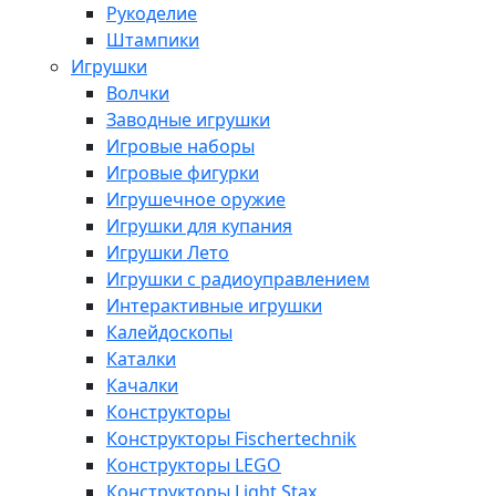
Рукоделие
Штампики
Игрушки
Волчки
Заводные игрушки
Игровые наборы
Игровые фигурки
Игрушечное оружие
Игрушки для купания
Игрушки Лето
Игрушки с радиоуправлением
Интерактивные игрушки
Калейдоскопы
Каталки
Качалки
Конструкторы
Конструкторы Fisсhertechnik
Конструкторы LEGO
Конструкторы Light Stax