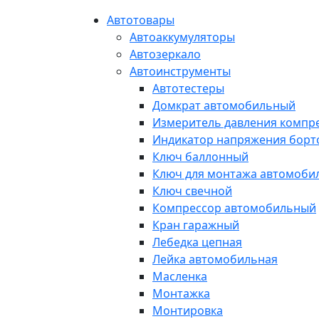
Автотовары
Автоаккумуляторы
Автозеркало
Автоинструменты
Автотестеры
Домкрат автомобильный
Измеритель давления компр
Индикатор напряжения борт
Ключ баллонный
Ключ для монтажа автомоби
Ключ свечной
Компрессор автомобильный
Кран гаражный
Лебедка цепная
Лейка автомобильная
Масленка
Монтажка
Монтировка