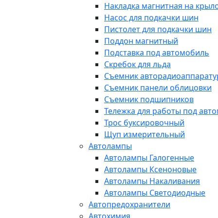
Накладка магнитная на крыл
Насос для подкачки шин
Пистолет для подкачки шин
Поддон магнитный
Подставка под автомобиль
Скребок для льда
Съемник авторадиоаппарат
Съемник панели облицовки
Съемник подшипников
Тележка для работы под авт
Трос буксировочный
Щуп измерительный
Автолампы
Автолампы Галогенные
Автолампы Ксеноновые
Автолампы Накаливания
Автолампы Светодиодные
Автопредохранители
Автохимия