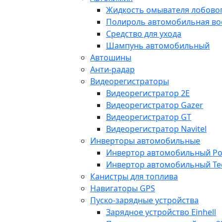
Жидкость омывателя лобовог
Полироль автомобильная во
Средство для ухода
Шампунь автомобильный
Автошины
Анти-радар
Видеорегистраторы
Видеорегистратор 2E
Видеорегистратор Gazer
Видеорегистратор GT
Видеорегистратор Navitel
Инверторы автомобильные
Инвертор автомобильный Po
Инвертор автомобильный Te
Канистры для топлива
Навигаторы GPS
Пуско-зарядные устройства
Зарядное устройство Einhell