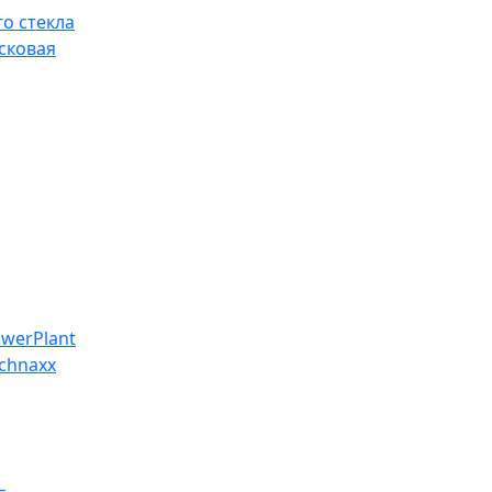
о стекла
сковая
werPlant
chnaxx