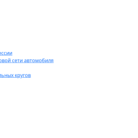
ессии
овой сети автомобиля
льных кругов