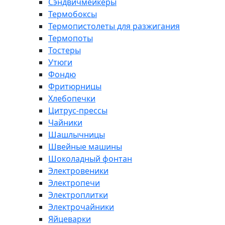
Сэндвичмейкеры
Термобоксы
Термопистолеты для разжигания
Термопоты
Тостеры
Утюги
Фондю
Фритюрницы
Хлебопечки
Цитрус-прессы
Чайники
Шашлычницы
Швейные машины
Шоколадный фонтан
Электровеники
Электропечи
Электроплитки
Электрочайники
Яйцеварки