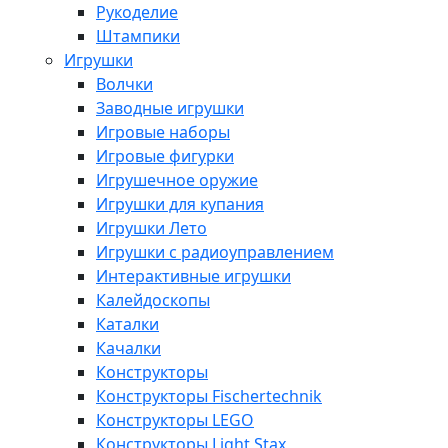
Рукоделие
Штампики
Игрушки
Волчки
Заводные игрушки
Игровые наборы
Игровые фигурки
Игрушечное оружие
Игрушки для купания
Игрушки Лето
Игрушки с радиоуправлением
Интерактивные игрушки
Калейдоскопы
Каталки
Качалки
Конструкторы
Конструкторы Fisсhertechnik
Конструкторы LEGO
Конструкторы Light Stax