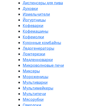
Диспенсеры для пива
Духовки
Измельчители
Йогуртницы
Кофеварки
Кофемашины
Кофемолки
Кухонные комбайны
Ледогенераторы
Ломтерезки
Медленноварки
Микроволновые печи
Миксеры
Мороженицы
Мультиварки
Мультимейкеры
Мультипечи
Мясорубки
Оверлоки