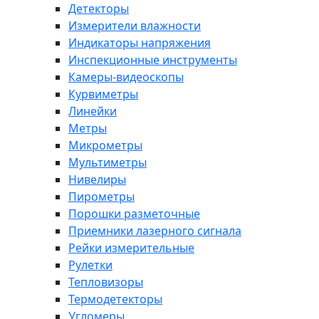
Детекторы
Измерители влажности
Индикаторы напряжения
Инспекционные инструменты
Камеры-видеоскопы
Курвиметры
Линейки
Метры
Микрометры
Мультиметры
Нивелиры
Пирометры
Порошки разметочные
Приемники лазерного сигнала
Рейки измерительные
Рулетки
Тепловизоры
Термодетекторы
Угломеры