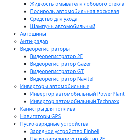
Жидкость омывателя лобового стекла
Полироль автомобильная восковая
Средство для ухода
Шампунь автомобильный
Автошины
Анти-радар
Видеорегистраторы
Видеорегистратор 2E
Видеорегистратор Gazer
Видеорегистратор GT
Видеорегистратор Navitel
Инверторы автомобильные
Инвертор автомобильный PowerPlant
Инвертор автомобильный Technaxx
Канистры для топлива
Навигаторы GPS
Пуско-зарядные устройства
Зарядное устройство Einhell
Пуско-зарядное устройство 2E