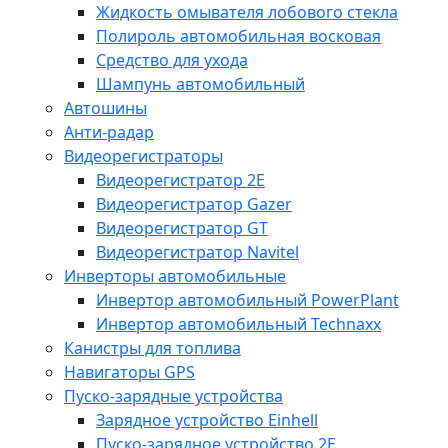
Жидкость омывателя лобового стекла
Полироль автомобильная восковая
Средство для ухода
Шампунь автомобильный
Автошины
Анти-радар
Видеорегистраторы
Видеорегистратор 2E
Видеорегистратор Gazer
Видеорегистратор GT
Видеорегистратор Navitel
Инверторы автомобильные
Инвертор автомобильный PowerPlant
Инвертор автомобильный Technaxx
Канистры для топлива
Навигаторы GPS
Пуско-зарядные устройства
Зарядное устройство Einhell
Пуско-зарядное устройство 2E