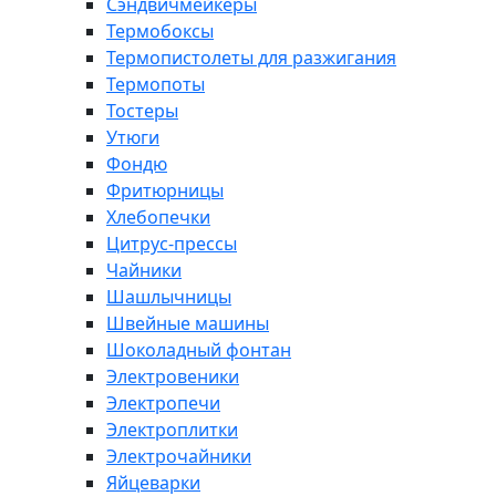
Сэндвичмейкеры
Термобоксы
Термопистолеты для разжигания
Термопоты
Тостеры
Утюги
Фондю
Фритюрницы
Хлебопечки
Цитрус-прессы
Чайники
Шашлычницы
Швейные машины
Шоколадный фонтан
Электровеники
Электропечи
Электроплитки
Электрочайники
Яйцеварки