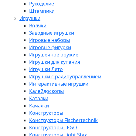
Рукоделие
Штампики
Игрушки
Волчки
Заводные игрушки
Игровые наборы
Игровые фигурки
Игрушечное оружие
Игрушки для купания
Игрушки Лето
Игрушки с радиоуправлением
Интерактивные игрушки
Калейдоскопы
Каталки
Качалки
Конструкторы
Конструкторы Fisсhertechnik
Конструкторы LEGO
Конструкторы Light Stax