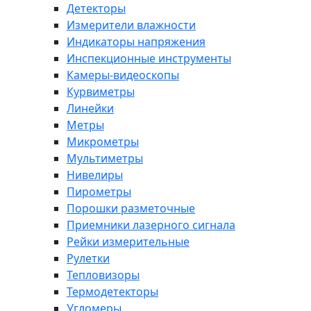
Детекторы
Измерители влажности
Индикаторы напряжения
Инспекционные инструменты
Камеры-видеоскопы
Курвиметры
Линейки
Метры
Микрометры
Мультиметры
Нивелиры
Пирометры
Порошки разметочные
Приемники лазерного сигнала
Рейки измерительные
Рулетки
Тепловизоры
Термодетекторы
Угломеры