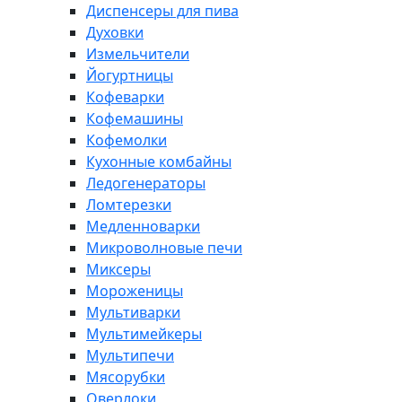
Диспенсеры для пива
Духовки
Измельчители
Йогуртницы
Кофеварки
Кофемашины
Кофемолки
Кухонные комбайны
Ледогенераторы
Ломтерезки
Медленноварки
Микроволновые печи
Миксеры
Мороженицы
Мультиварки
Мультимейкеры
Мультипечи
Мясорубки
Оверлоки