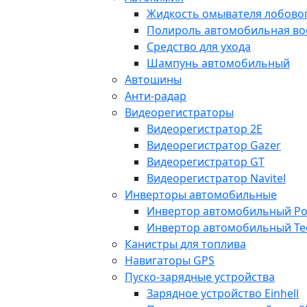
Жидкость омывателя лобовог
Полироль автомобильная во
Средство для ухода
Шампунь автомобильный
Автошины
Анти-радар
Видеорегистраторы
Видеорегистратор 2E
Видеорегистратор Gazer
Видеорегистратор GT
Видеорегистратор Navitel
Инверторы автомобильные
Инвертор автомобильный Po
Инвертор автомобильный Te
Канистры для топлива
Навигаторы GPS
Пуско-зарядные устройства
Зарядное устройство Einhell