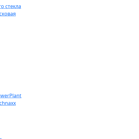
о стекла
сковая
werPlant
chnaxx