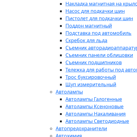
Накладка магнитная на крыл
Насос для подкачки шин
Пистолет для подкачки шин
Поддон магнитный
Подставка под автомобиль
Скребок для льда
Съемник авторадиоаппарат
Съемник панели облицовки
Съемник подшипников
Тележка для работы под авт
Трос буксировочный
Щуп измерительный
Автолампы
Автолампы Галогенные
Автолампы Ксеноновые
Автолампы Накаливания
Автолампы Светодиодные
Автопредохранители
Автохимия