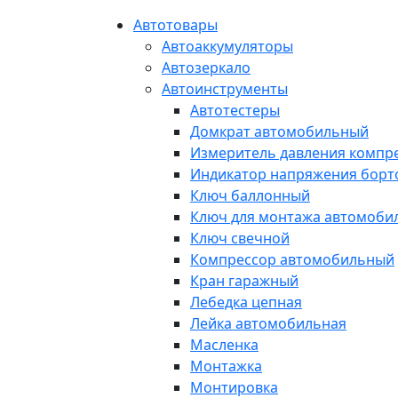
Автотовары
Автоаккумуляторы
Автозеркало
Автоинструменты
Автотестеры
Домкрат автомобильный
Измеритель давления компр
Индикатор напряжения борт
Ключ баллонный
Ключ для монтажа автомоби
Ключ свечной
Компрессор автомобильный
Кран гаражный
Лебедка цепная
Лейка автомобильная
Масленка
Монтажка
Монтировка