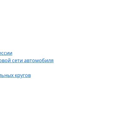
ессии
овой сети автомобиля
льных кругов