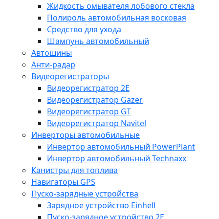
Жидкость омывателя лобового стекла
Полироль автомобильная восковая
Средство для ухода
Шампунь автомобильный
Автошины
Анти-радар
Видеорегистраторы
Видеорегистратор 2E
Видеорегистратор Gazer
Видеорегистратор GT
Видеорегистратор Navitel
Инверторы автомобильные
Инвертор автомобильный PowerPlant
Инвертор автомобильный Technaxx
Канистры для топлива
Навигаторы GPS
Пуско-зарядные устройства
Зарядное устройство Einhell
Пуско-зарядное устройство 2E