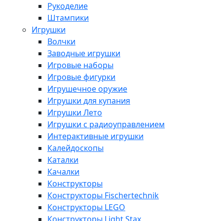
Рукоделие
Штампики
Игрушки
Волчки
Заводные игрушки
Игровые наборы
Игровые фигурки
Игрушечное оружие
Игрушки для купания
Игрушки Лето
Игрушки с радиоуправлением
Интерактивные игрушки
Калейдоскопы
Каталки
Качалки
Конструкторы
Конструкторы Fisсhertechnik
Конструкторы LEGO
Конструкторы Light Stax