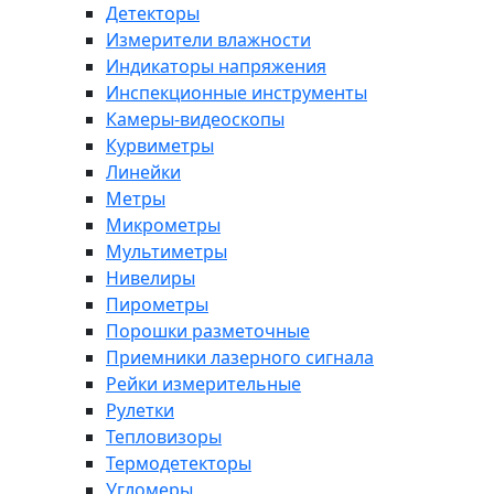
Детекторы
Измерители влажности
Индикаторы напряжения
Инспекционные инструменты
Камеры-видеоскопы
Курвиметры
Линейки
Метры
Микрометры
Мультиметры
Нивелиры
Пирометры
Порошки разметочные
Приемники лазерного сигнала
Рейки измерительные
Рулетки
Тепловизоры
Термодетекторы
Угломеры