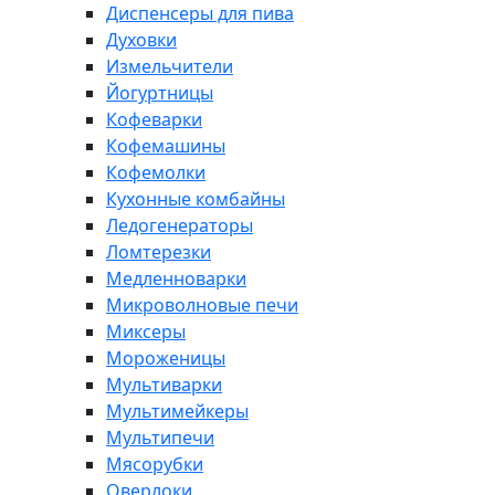
Диспенсеры для пива
Духовки
Измельчители
Йогуртницы
Кофеварки
Кофемашины
Кофемолки
Кухонные комбайны
Ледогенераторы
Ломтерезки
Медленноварки
Микроволновые печи
Миксеры
Мороженицы
Мультиварки
Мультимейкеры
Мультипечи
Мясорубки
Оверлоки