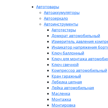
Автотовары
Автоаккумуляторы
Автозеркало
Автоинструменты
Автотестеры
Домкрат автомобильный
Измеритель давления компр
Индикатор напряжения борт
Ключ баллонный
Ключ для монтажа автомоби
Ключ свечной
Компрессор автомобильный
Кран гаражный
Лебедка цепная
Лейка автомобильная
Масленка
Монтажка
Монтировка