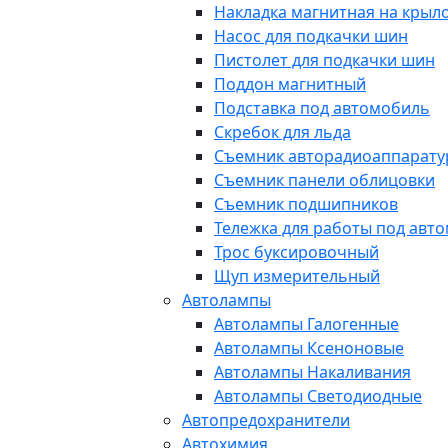
Накладка магнитная на крыл
Насос для подкачки шин
Пистолет для подкачки шин
Поддон магнитный
Подставка под автомобиль
Скребок для льда
Съемник авторадиоаппарат
Съемник панели облицовки
Съемник подшипников
Тележка для работы под авт
Трос буксировочный
Щуп измерительный
Автолампы
Автолампы Галогенные
Автолампы Ксеноновые
Автолампы Накаливания
Автолампы Светодиодные
Автопредохранители
Автохимия