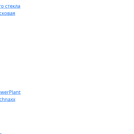
о стекла
сковая
werPlant
chnaxx