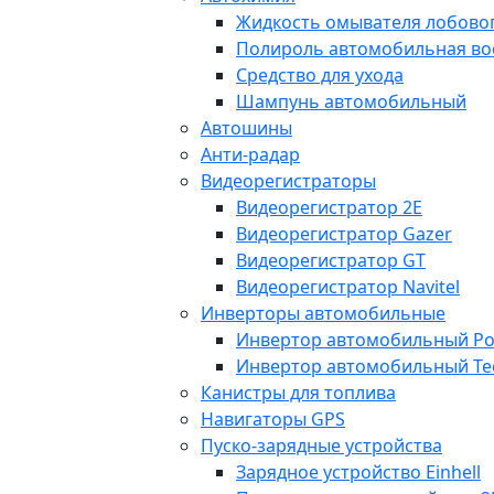
Жидкость омывателя лобовог
Полироль автомобильная во
Средство для ухода
Шампунь автомобильный
Автошины
Анти-радар
Видеорегистраторы
Видеорегистратор 2E
Видеорегистратор Gazer
Видеорегистратор GT
Видеорегистратор Navitel
Инверторы автомобильные
Инвертор автомобильный Po
Инвертор автомобильный Te
Канистры для топлива
Навигаторы GPS
Пуско-зарядные устройства
Зарядное устройство Einhell