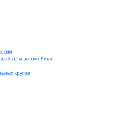
ессии
овой сети автомобиля
льных кругов