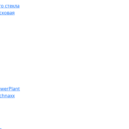
о стекла
сковая
werPlant
chnaxx