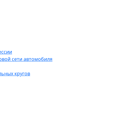
ессии
овой сети автомобиля
льных кругов