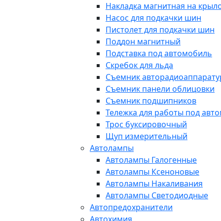
Накладка магнитная на крыл
Насос для подкачки шин
Пистолет для подкачки шин
Поддон магнитный
Подставка под автомобиль
Скребок для льда
Съемник авторадиоаппарат
Съемник панели облицовки
Съемник подшипников
Тележка для работы под авт
Трос буксировочный
Щуп измерительный
Автолампы
Автолампы Галогенные
Автолампы Ксеноновые
Автолампы Накаливания
Автолампы Светодиодные
Автопредохранители
Автохимия