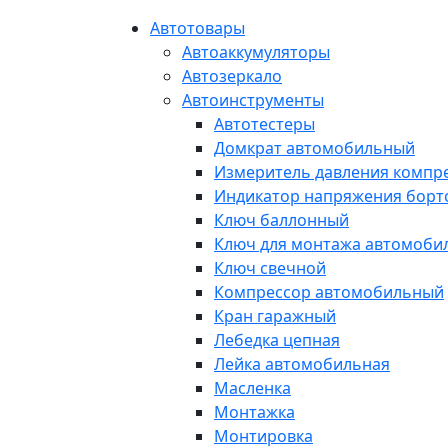
Автотовары
Автоаккумуляторы
Автозеркало
Автоинструменты
Автотестеры
Домкрат автомобильный
Измеритель давления компр
Индикатор напряжения борт
Ключ баллонный
Ключ для монтажа автомоби
Ключ свечной
Компрессор автомобильный
Кран гаражный
Лебедка цепная
Лейка автомобильная
Масленка
Монтажка
Монтировка