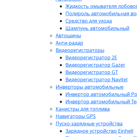
Жидкость омывателя лобовог
Полироль автомобильная во
Средство для ухода
Шампунь автомобильный
Автошины
Анти-радар
Видеорегистраторы
Видеорегистратор 2E
Видеорегистратор Gazer
Видеорегистратор GT
Видеорегистратор Navitel
Инверторы автомобильные
Инвертор автомобильный Po
Инвертор автомобильный Te
Канистры для топлива
Навигаторы GPS
Пуско-зарядные устройства
Зарядное устройство Einhell