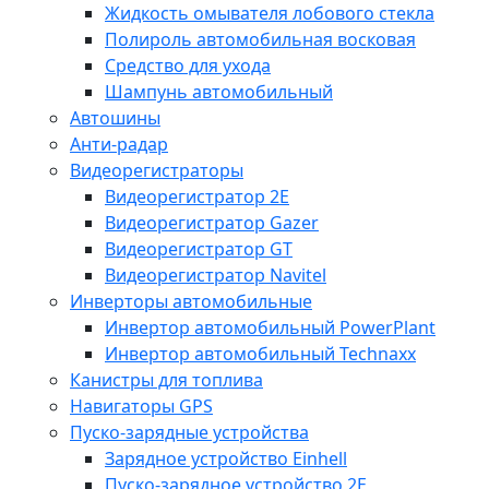
Жидкость омывателя лобового стекла
Полироль автомобильная восковая
Средство для ухода
Шампунь автомобильный
Автошины
Анти-радар
Видеорегистраторы
Видеорегистратор 2E
Видеорегистратор Gazer
Видеорегистратор GT
Видеорегистратор Navitel
Инверторы автомобильные
Инвертор автомобильный PowerPlant
Инвертор автомобильный Technaxx
Канистры для топлива
Навигаторы GPS
Пуско-зарядные устройства
Зарядное устройство Einhell
Пуско-зарядное устройство 2E