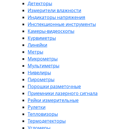
Детекторы
Измерители влажности
Индикаторы напряжения
Инспекционные инструменты
Камеры-видеоскопы
Курвиметры
Линейки
Метры
Микрометры
Мультиметры
Нивелиры
Пирометры
Порошки разметочные
Приемники лазерного сигнала
Рейки измерительные
Рулетки
Тепловизоры
Термодетекторы
Угломеры