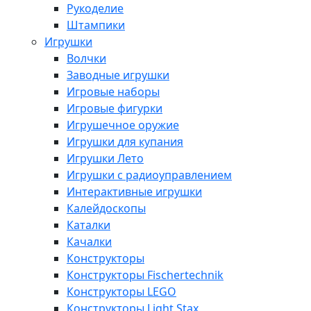
Рукоделие
Штампики
Игрушки
Волчки
Заводные игрушки
Игровые наборы
Игровые фигурки
Игрушечное оружие
Игрушки для купания
Игрушки Лето
Игрушки с радиоуправлением
Интерактивные игрушки
Калейдоскопы
Каталки
Качалки
Конструкторы
Конструкторы Fisсhertechnik
Конструкторы LEGO
Конструкторы Light Stax