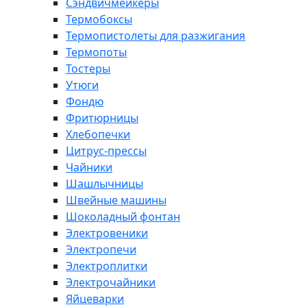
Сэндвичмейкеры
Термобоксы
Термопистолеты для разжигания
Термопоты
Тостеры
Утюги
Фондю
Фритюрницы
Хлебопечки
Цитрус-прессы
Чайники
Шашлычницы
Швейные машины
Шоколадный фонтан
Электровеники
Электропечи
Электроплитки
Электрочайники
Яйцеварки