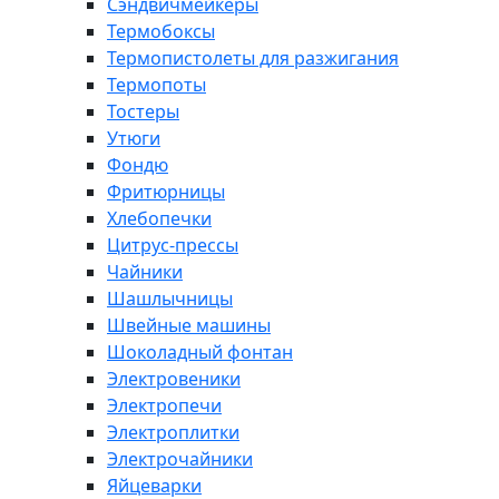
Сэндвичмейкеры
Термобоксы
Термопистолеты для разжигания
Термопоты
Тостеры
Утюги
Фондю
Фритюрницы
Хлебопечки
Цитрус-прессы
Чайники
Шашлычницы
Швейные машины
Шоколадный фонтан
Электровеники
Электропечи
Электроплитки
Электрочайники
Яйцеварки