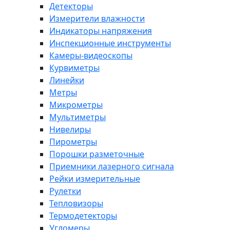
Детекторы
Измерители влажности
Индикаторы напряжения
Инспекционные инструменты
Камеры-видеоскопы
Курвиметры
Линейки
Метры
Микрометры
Мультиметры
Нивелиры
Пирометры
Порошки разметочные
Приемники лазерного сигнала
Рейки измерительные
Рулетки
Тепловизоры
Термодетекторы
Угломеры