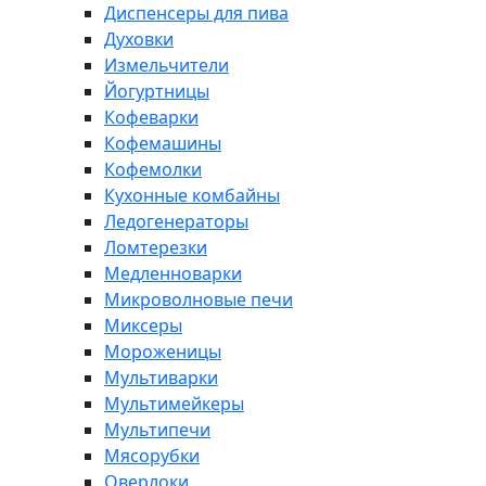
Диспенсеры для пива
Духовки
Измельчители
Йогуртницы
Кофеварки
Кофемашины
Кофемолки
Кухонные комбайны
Ледогенераторы
Ломтерезки
Медленноварки
Микроволновые печи
Миксеры
Мороженицы
Мультиварки
Мультимейкеры
Мультипечи
Мясорубки
Оверлоки