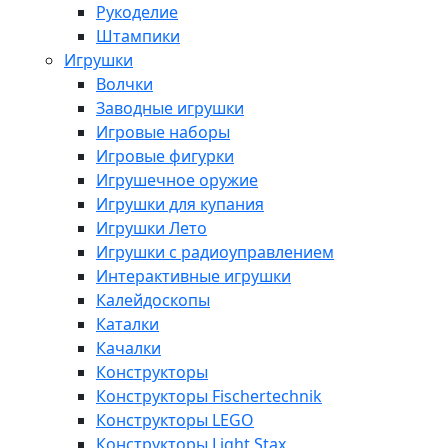
Рукоделие
Штампики
Игрушки
Волчки
Заводные игрушки
Игровые наборы
Игровые фигурки
Игрушечное оружие
Игрушки для купания
Игрушки Лето
Игрушки с радиоуправлением
Интерактивные игрушки
Калейдоскопы
Каталки
Качалки
Конструкторы
Конструкторы Fisсhertechnik
Конструкторы LEGO
Конструкторы Light Stax