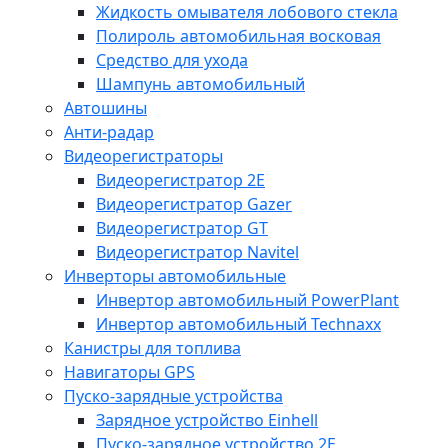
Жидкость омывателя лобового стекла
Полироль автомобильная восковая
Средство для ухода
Шампунь автомобильный
Автошины
Анти-радар
Видеорегистраторы
Видеорегистратор 2E
Видеорегистратор Gazer
Видеорегистратор GT
Видеорегистратор Navitel
Инверторы автомобильные
Инвертор автомобильный PowerPlant
Инвертор автомобильный Technaxx
Канистры для топлива
Навигаторы GPS
Пуско-зарядные устройства
Зарядное устройство Einhell
Пуско-зарядное устройство 2E