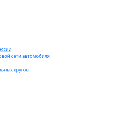
ессии
овой сети автомобиля
льных кругов