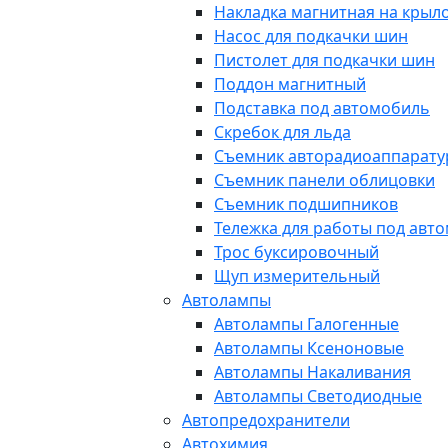
Накладка магнитная на крыл
Насос для подкачки шин
Пистолет для подкачки шин
Поддон магнитный
Подставка под автомобиль
Скребок для льда
Съемник авторадиоаппарат
Съемник панели облицовки
Съемник подшипников
Тележка для работы под авт
Трос буксировочный
Щуп измерительный
Автолампы
Автолампы Галогенные
Автолампы Ксеноновые
Автолампы Накаливания
Автолампы Светодиодные
Автопредохранители
Автохимия