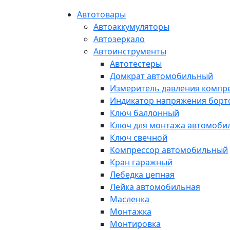
Автотовары
Автоаккумуляторы
Автозеркало
Автоинструменты
Автотестеры
Домкрат автомобильный
Измеритель давления компр
Индикатор напряжения борт
Ключ баллонный
Ключ для монтажа автомоби
Ключ свечной
Компрессор автомобильный
Кран гаражный
Лебедка цепная
Лейка автомобильная
Масленка
Монтажка
Монтировка