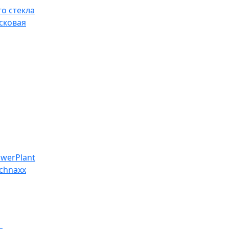
о стекла
сковая
werPlant
chnaxx