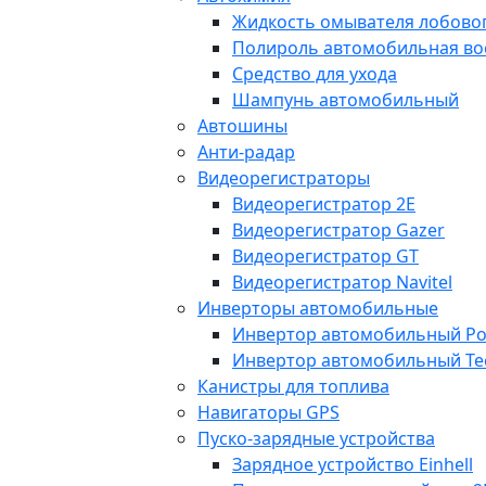
Жидкость омывателя лобовог
Полироль автомобильная во
Средство для ухода
Шампунь автомобильный
Автошины
Анти-радар
Видеорегистраторы
Видеорегистратор 2E
Видеорегистратор Gazer
Видеорегистратор GT
Видеорегистратор Navitel
Инверторы автомобильные
Инвертор автомобильный Po
Инвертор автомобильный Te
Канистры для топлива
Навигаторы GPS
Пуско-зарядные устройства
Зарядное устройство Einhell