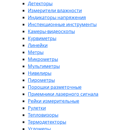
Детекторы
Измерители влажности
Индикаторы напряжения
Инспекционные инструменты
Камеры-видеоскопы
Курвиметры
Линейки
Метры
Микрометры
Мультиметры
Нивелиры
Пирометры
Порошки разметочные
Приемники лазерного сигнала
Рейки измерительные
Рулетки
Тепловизоры
Термодетекторы
Угломеры