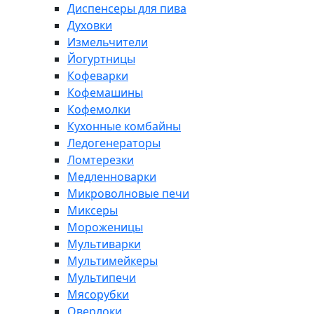
Диспенсеры для пива
Духовки
Измельчители
Йогуртницы
Кофеварки
Кофемашины
Кофемолки
Кухонные комбайны
Ледогенераторы
Ломтерезки
Медленноварки
Микроволновые печи
Миксеры
Мороженицы
Мультиварки
Мультимейкеры
Мультипечи
Мясорубки
Оверлоки