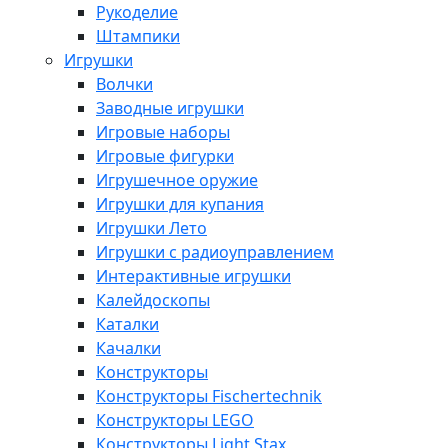
Рукоделие
Штампики
Игрушки
Волчки
Заводные игрушки
Игровые наборы
Игровые фигурки
Игрушечное оружие
Игрушки для купания
Игрушки Лето
Игрушки с радиоуправлением
Интерактивные игрушки
Калейдоскопы
Каталки
Качалки
Конструкторы
Конструкторы Fisсhertechnik
Конструкторы LEGO
Конструкторы Light Stax