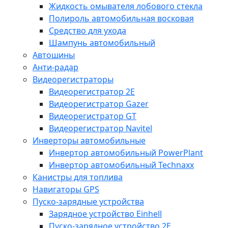
Жидкость омывателя лобового стекла
Полироль автомобильная восковая
Средство для ухода
Шампунь автомобильный
Автошины
Анти-радар
Видеорегистраторы
Видеорегистратор 2E
Видеорегистратор Gazer
Видеорегистратор GT
Видеорегистратор Navitel
Инверторы автомобильные
Инвертор автомобильный PowerPlant
Инвертор автомобильный Technaxx
Канистры для топлива
Навигаторы GPS
Пуско-зарядные устройства
Зарядное устройство Einhell
Пуско-зарядное устройство 2E