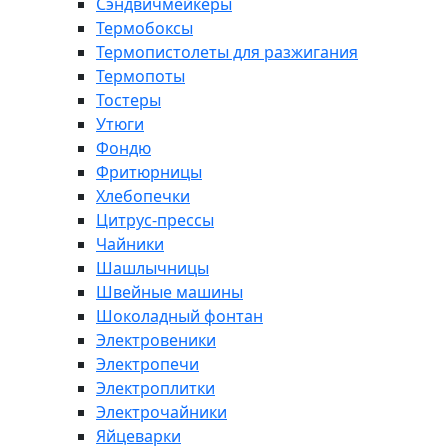
Сэндвичмейкеры
Термобоксы
Термопистолеты для разжигания
Термопоты
Тостеры
Утюги
Фондю
Фритюрницы
Хлебопечки
Цитрус-прессы
Чайники
Шашлычницы
Швейные машины
Шоколадный фонтан
Электровеники
Электропечи
Электроплитки
Электрочайники
Яйцеварки