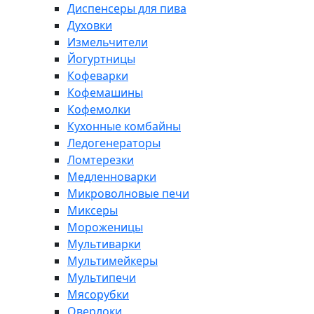
Диспенсеры для пива
Духовки
Измельчители
Йогуртницы
Кофеварки
Кофемашины
Кофемолки
Кухонные комбайны
Ледогенераторы
Ломтерезки
Медленноварки
Микроволновые печи
Миксеры
Мороженицы
Мультиварки
Мультимейкеры
Мультипечи
Мясорубки
Оверлоки