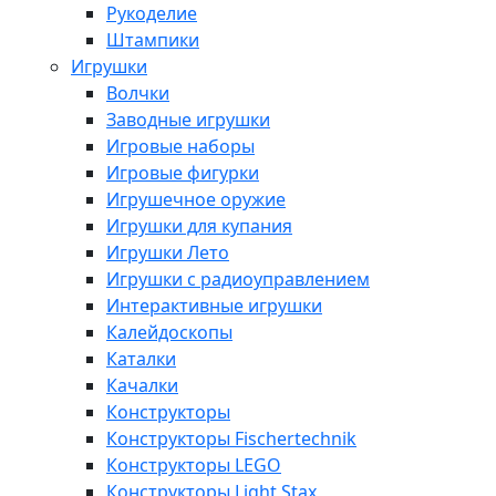
Рукоделие
Штампики
Игрушки
Волчки
Заводные игрушки
Игровые наборы
Игровые фигурки
Игрушечное оружие
Игрушки для купания
Игрушки Лето
Игрушки с радиоуправлением
Интерактивные игрушки
Калейдоскопы
Каталки
Качалки
Конструкторы
Конструкторы Fisсhertechnik
Конструкторы LEGO
Конструкторы Light Stax