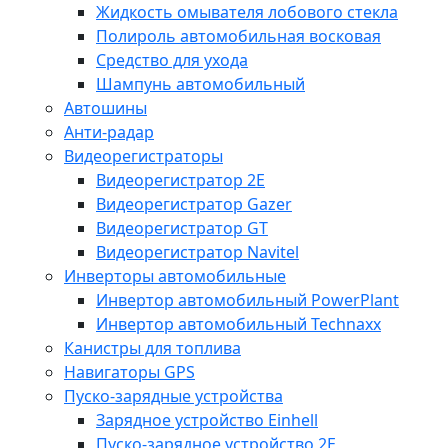
Жидкость омывателя лобового стекла
Полироль автомобильная восковая
Средство для ухода
Шампунь автомобильный
Автошины
Анти-радар
Видеорегистраторы
Видеорегистратор 2E
Видеорегистратор Gazer
Видеорегистратор GT
Видеорегистратор Navitel
Инверторы автомобильные
Инвертор автомобильный PowerPlant
Инвертор автомобильный Technaxx
Канистры для топлива
Навигаторы GPS
Пуско-зарядные устройства
Зарядное устройство Einhell
Пуско-зарядное устройство 2E