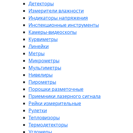
Детекторы
Измерители влажности
Индикаторы напряжения
Инспекционные инструменты
Камеры-видеоскопы
Курвиметры
Линейки
Метры
Микрометры
Мультиметры
Нивелиры
Пирометры
Порошки разметочные
Приемники лазерного сигнала
Рейки измерительные
Рулетки
Тепловизоры
Термодетекторы
Угломеры