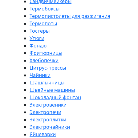
Сэндвичмейкеры
Термобоксы
Термопистолеты для разжигания
Термопоты
Тостеры
Утюги
Фондю
Фритюрницы
Хлебопечки
Цитрус-прессы
Чайники
Шашлычницы
Швейные машины
Шоколадный фонтан
Электровеники
Электропечи
Электроплитки
Электрочайники
Яйцеварки