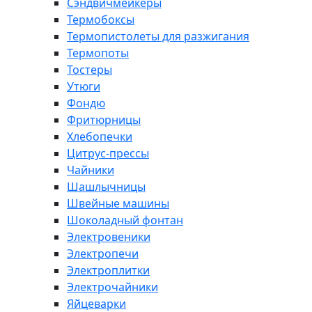
Сэндвичмейкеры
Термобоксы
Термопистолеты для разжигания
Термопоты
Тостеры
Утюги
Фондю
Фритюрницы
Хлебопечки
Цитрус-прессы
Чайники
Шашлычницы
Швейные машины
Шоколадный фонтан
Электровеники
Электропечи
Электроплитки
Электрочайники
Яйцеварки