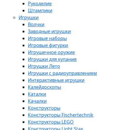
Рукоделие
Штампики
Игрушки
Волчки
Заводные игрушки
Игровые наборы
Игровые фигурки
Игрушечное оружие
Игрушки для купания
Игрушки Лето
Игрушки с радиоуправлением
Интерактивные игрушки
Калейдоскопы
Каталки
Качалки
Конструкторы
Конструкторы Fisсhertechnik
Конструкторы LEGO
Конструкторы Light Stax