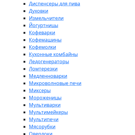
Диспенсеры для пива
Духовки
Измельчители
Йогуртницы
Кофеварки
Кофемашины
Кофемолки
Кухонные комбайны
Ледогенераторы
Ломтерезки
Медленноварки
Микроволновые печи
Миксеры
Мороженицы
Мультиварки
Мультимейкеры
Мультипечи
Мясорубки
Оверлоки