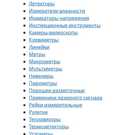
Детекторы
Измерители влажности
Индикаторы напряжения
Инспекционные инструменты
Камеры-видеоскопы
Курвиметры
Линейки
Метры
Микрометры
Мультиметры
Нивелиры
Пирометры
Порошки разметочные
Приемники лазерного сигнала
Рейки измерительные
Рулетки
Тепловизоры
Термодетекторы
Угломеры