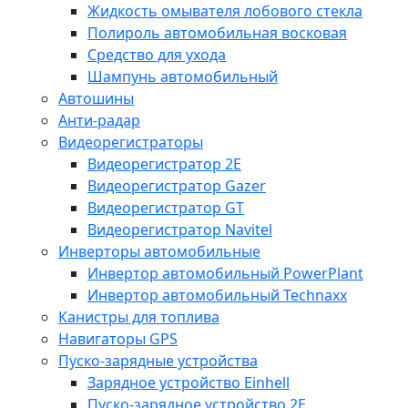
Жидкость омывателя лобового стекла
Полироль автомобильная восковая
Средство для ухода
Шампунь автомобильный
Автошины
Анти-радар
Видеорегистраторы
Видеорегистратор 2E
Видеорегистратор Gazer
Видеорегистратор GT
Видеорегистратор Navitel
Инверторы автомобильные
Инвертор автомобильный PowerPlant
Инвертор автомобильный Technaxx
Канистры для топлива
Навигаторы GPS
Пуско-зарядные устройства
Зарядное устройство Einhell
Пуско-зарядное устройство 2E