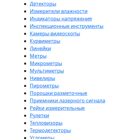
Детекторы
Измерители влажности
Индикаторы напряжения
Инспекционные инструменты
Камеры-видеоскопы
Курвиметры
Линейки
Метры
Микрометры
Мультиметры
Нивелиры
Пирометры
Порошки разметочные
Приемники лазерного сигнала
Рейки измерительные
Рулетки
Тепловизоры
Термодетекторы
Угломеры