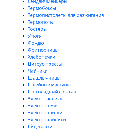
Сэндвичмейкеры
Термобоксы
Термопистолеты для разжигания
Термопоты
Тостеры
Утюги
Фондю
Фритюрницы
Хлебопечки
Цитрус-прессы
Чайники
Шашлычницы
Швейные машины
Шоколадный фонтан
Электровеники
Электропечи
Электроплитки
Электрочайники
Яйцеварки