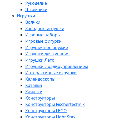
Рукоделие
Штампики
Игрушки
Волчки
Заводные игрушки
Игровые наборы
Игровые фигурки
Игрушечное оружие
Игрушки для купания
Игрушки Лето
Игрушки с радиоуправлением
Интерактивные игрушки
Калейдоскопы
Каталки
Качалки
Конструкторы
Конструкторы Fisсhertechnik
Конструкторы LEGO
Конструкторы Light Stax