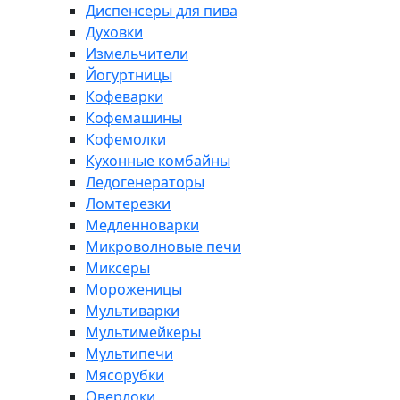
Диспенсеры для пива
Духовки
Измельчители
Йогуртницы
Кофеварки
Кофемашины
Кофемолки
Кухонные комбайны
Ледогенераторы
Ломтерезки
Медленноварки
Микроволновые печи
Миксеры
Мороженицы
Мультиварки
Мультимейкеры
Мультипечи
Мясорубки
Оверлоки