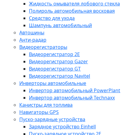
Жидкость омывателя лобового стекла
Полироль автомобильная восковая
Средство для ухода
Шампунь автомобильный
Автошины
Анти-радар
Видеорегистраторы
Видеорегистратор 2E
Видеорегистратор Gazer
Видеорегистратор GT
Видеорегистратор Navitel
Инверторы автомобильные
Инвертор автомобильный PowerPlant
Инвертор автомобильный Technaxx
Канистры для топлива
Навигаторы GPS
Пуско-зарядные устройства
Зарядное устройство Einhell
Пуско-зарядное устройство 2E