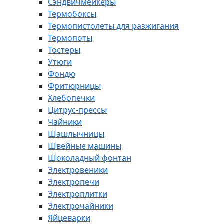
Сэндвичмейкеры
Термобоксы
Термопистолеты для разжигания
Термопоты
Тостеры
Утюги
Фондю
Фритюрницы
Хлебопечки
Цитрус-прессы
Чайники
Шашлычницы
Швейные машины
Шоколадный фонтан
Электровеники
Электропечи
Электроплитки
Электрочайники
Яйцеварки