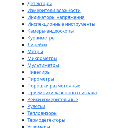
Детекторы
Измерители влажности
Индикаторы напряжения
Инспекционные инструменты
Камеры-видеоскопы
Курвиметры
Линейки
Метры
Микрометры
Мультиметры
Нивелиры
Пирометры
Порошки разметочные
Приемники лазерного сигнала
Рейки измерительные
Рулетки
Тепловизоры
Термодетекторы
Угломеры