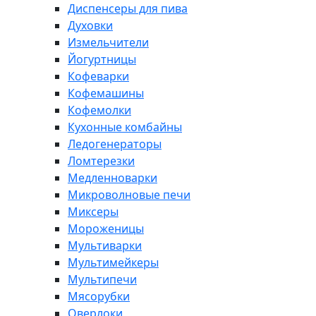
Диспенсеры для пива
Духовки
Измельчители
Йогуртницы
Кофеварки
Кофемашины
Кофемолки
Кухонные комбайны
Ледогенераторы
Ломтерезки
Медленноварки
Микроволновые печи
Миксеры
Мороженицы
Мультиварки
Мультимейкеры
Мультипечи
Мясорубки
Оверлоки