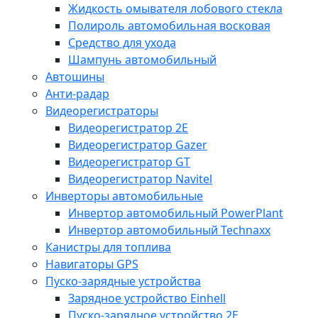
Жидкость омывателя лобового стекла
Полироль автомобильная восковая
Средство для ухода
Шампунь автомобильный
Автошины
Анти-радар
Видеорегистраторы
Видеорегистратор 2E
Видеорегистратор Gazer
Видеорегистратор GT
Видеорегистратор Navitel
Инверторы автомобильные
Инвертор автомобильный PowerPlant
Инвертор автомобильный Technaxx
Канистры для топлива
Навигаторы GPS
Пуско-зарядные устройства
Зарядное устройство Einhell
Пуско-зарядное устройство 2E