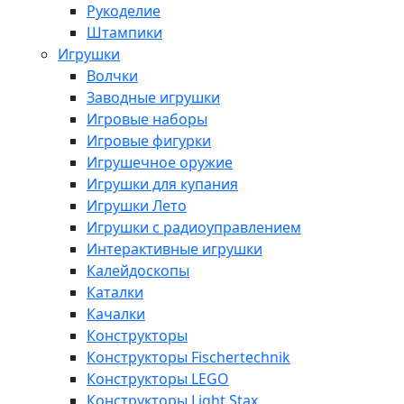
Рукоделие
Штампики
Игрушки
Волчки
Заводные игрушки
Игровые наборы
Игровые фигурки
Игрушечное оружие
Игрушки для купания
Игрушки Лето
Игрушки с радиоуправлением
Интерактивные игрушки
Калейдоскопы
Каталки
Качалки
Конструкторы
Конструкторы Fisсhertechnik
Конструкторы LEGO
Конструкторы Light Stax