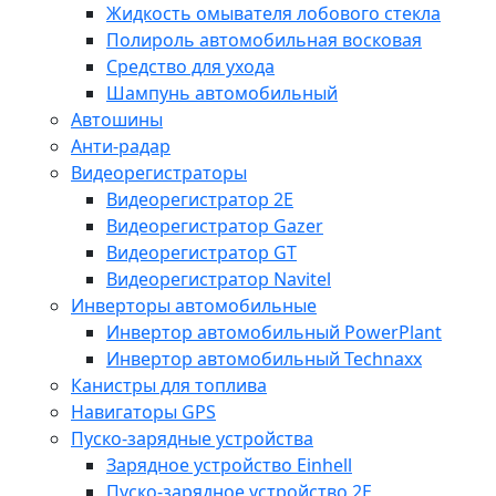
Жидкость омывателя лобового стекла
Полироль автомобильная восковая
Средство для ухода
Шампунь автомобильный
Автошины
Анти-радар
Видеорегистраторы
Видеорегистратор 2E
Видеорегистратор Gazer
Видеорегистратор GT
Видеорегистратор Navitel
Инверторы автомобильные
Инвертор автомобильный PowerPlant
Инвертор автомобильный Technaxx
Канистры для топлива
Навигаторы GPS
Пуско-зарядные устройства
Зарядное устройство Einhell
Пуско-зарядное устройство 2E