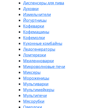
Диспенсеры для пива
Духовки
Измельчители
Йогуртницы
Кофеварки
Кофемашины
Кофемолки
Кухонные комбайны
Ледогенераторы
Ломтерезки
Медленноварки
Микроволновые печи
Миксеры
Мороженицы
Мультиварки
Мультимейкеры
Мультипечи
Мясорубки
Оверлоки