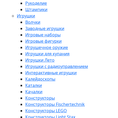
Рукоделие
Штампики
Игрушки
Волчки
Заводные игрушки
Игровые наборы
Игровые фигурки
Игрушечное оружие
Игрушки для купания
Игрушки Лето
Игрушки с радиоуправлением
Интерактивные игрушки
Калейдоскопы
Каталки
Качалки
Конструкторы
Конструкторы Fisсhertechnik
Конструкторы LEGO
Конструкторы Light Stax