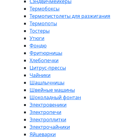
Сэндвичмейкеры
Термобоксы
Термопистолеты для разжигания
Термопоты
Тостеры
Утюги
Фондю
Фритюрницы
Хлебопечки
Цитрус-прессы
Чайники
Шашлычницы
Швейные машины
Шоколадный фонтан
Электровеники
Электропечи
Электроплитки
Электрочайники
Яйцеварки