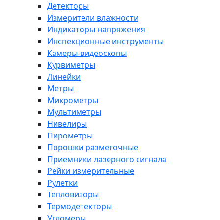
Детекторы
Измерители влажности
Индикаторы напряжения
Инспекционные инструменты
Камеры-видеоскопы
Курвиметры
Линейки
Метры
Микрометры
Мультиметры
Нивелиры
Пирометры
Порошки разметочные
Приемники лазерного сигнала
Рейки измерительные
Рулетки
Тепловизоры
Термодетекторы
Угломеры