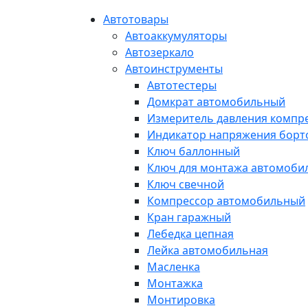
Автотовары
Автоаккумуляторы
Автозеркало
Автоинструменты
Автотестеры
Домкрат автомобильный
Измеритель давления компр
Индикатор напряжения борт
Ключ баллонный
Ключ для монтажа автомоби
Ключ свечной
Компрессор автомобильный
Кран гаражный
Лебедка цепная
Лейка автомобильная
Масленка
Монтажка
Монтировка