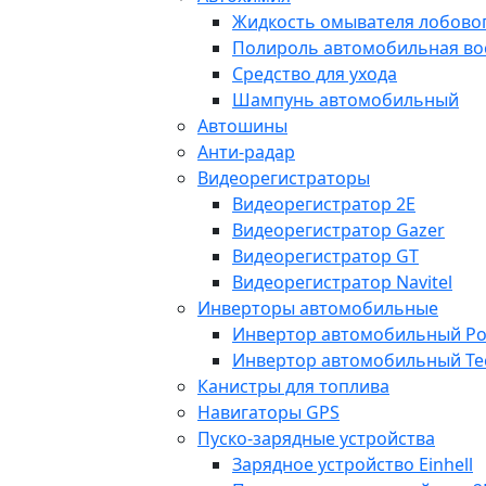
Жидкость омывателя лобовог
Полироль автомобильная во
Средство для ухода
Шампунь автомобильный
Автошины
Анти-радар
Видеорегистраторы
Видеорегистратор 2E
Видеорегистратор Gazer
Видеорегистратор GT
Видеорегистратор Navitel
Инверторы автомобильные
Инвертор автомобильный Po
Инвертор автомобильный Te
Канистры для топлива
Навигаторы GPS
Пуско-зарядные устройства
Зарядное устройство Einhell