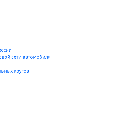
ессии
овой сети автомобиля
льных кругов