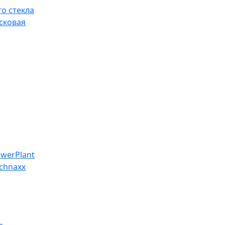
о стекла
сковая
werPlant
chnaxx