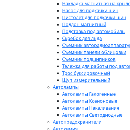
Накладка магнитная на крыл
Насос для подкачки шин
Пистолет для подкачки шин
Поддон магнитный
Подставка под автомобиль
Скребок для льда
Съемник авторадиоаппарат
Съемник панели облицовки
Съемник подшипников
Тележка для работы под авт
Трос буксировочный
Щуп измерительный
Автолампы
Автолампы Галогенные
Автолампы Ксеноновые
Автолампы Накаливания
Автолампы Светодиодные
Автопредохранители
Автохимия