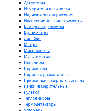
Детекторы
Измерители влажности
Индикаторы напряжения
Инспекционные инструменты
Камеры-видеоскопы
Курвиметры
Линейки
Метры
Микрометры
Мультиметры
Нивелиры
Пирометры
Порошки разметочные
Приемники лазерного сигнала
Рейки измерительные
Рулетки
Тепловизоры
Термодетекторы
Угломеры