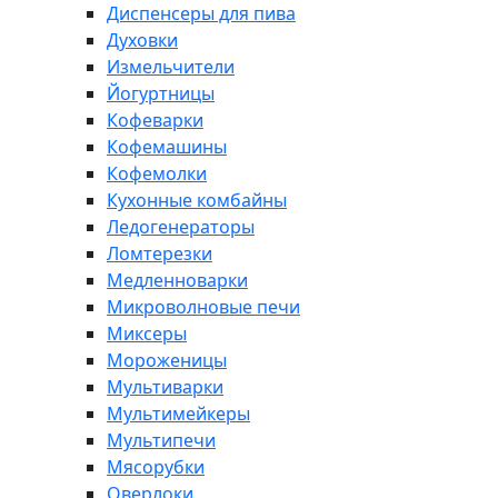
Диспенсеры для пива
Духовки
Измельчители
Йогуртницы
Кофеварки
Кофемашины
Кофемолки
Кухонные комбайны
Ледогенераторы
Ломтерезки
Медленноварки
Микроволновые печи
Миксеры
Мороженицы
Мультиварки
Мультимейкеры
Мультипечи
Мясорубки
Оверлоки