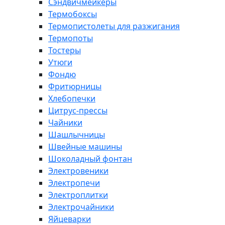
Сэндвичмейкеры
Термобоксы
Термопистолеты для разжигания
Термопоты
Тостеры
Утюги
Фондю
Фритюрницы
Хлебопечки
Цитрус-прессы
Чайники
Шашлычницы
Швейные машины
Шоколадный фонтан
Электровеники
Электропечи
Электроплитки
Электрочайники
Яйцеварки