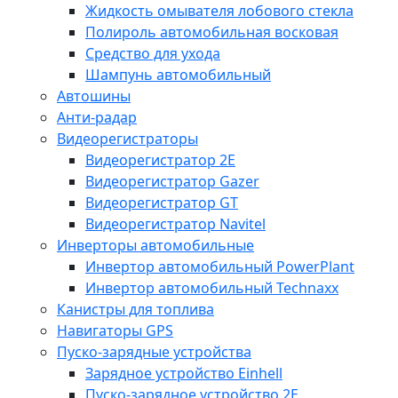
Жидкость омывателя лобового стекла
Полироль автомобильная восковая
Средство для ухода
Шампунь автомобильный
Автошины
Анти-радар
Видеорегистраторы
Видеорегистратор 2E
Видеорегистратор Gazer
Видеорегистратор GT
Видеорегистратор Navitel
Инверторы автомобильные
Инвертор автомобильный PowerPlant
Инвертор автомобильный Technaxx
Канистры для топлива
Навигаторы GPS
Пуско-зарядные устройства
Зарядное устройство Einhell
Пуско-зарядное устройство 2E