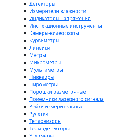
Детекторы
Измерители влажности
Индикаторы напряжения
Инспекционные инструменты
Камеры-видеоскопы
Курвиметры
Линейки
Метры
Микрометры
Мультиметры
Нивелиры
Пирометры
Порошки разметочные
Приемники лазерного сигнала
Рейки измерительные
Рулетки
Тепловизоры
Термодетекторы
Угломеры