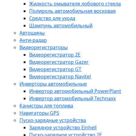
Жидкость омывателя лобового стекла
Полироль автомобильная восковая
Средство для ухода
Шампунь автомобильный
Автошины
Анти-радар
Видеорегистраторы
Видеорегистратор 2E
Видеорегистратор Gazer
Видеорегистратор GT
Видеорегистратор Navitel
Инверторы автомобильные
Инвертор автомобильный PowerPlant
Инвертор автомобильный Technaxx
Канистры для топлива
Навигаторы GPS
Пуско-зарядные устройства
Зарядное устройство Einhell
Пуско-зарядное устройство 2E