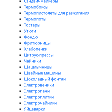
Сэндвичмейкеры
Термобоксы
Термопистолеты для разжигания
Термопоты
Тостеры
Утюги
Фондю
Фритюрницы
Хлебопечки
Цитрус-прессы
Чайники
Шашлычницы
Швейные машины
Шоколадный фонтан
Электровеники
Электропечи
Электроплитки
Электрочайники
Яйцеварки