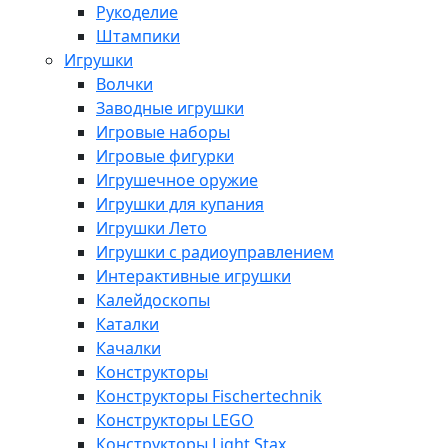
Рукоделие
Штампики
Игрушки
Волчки
Заводные игрушки
Игровые наборы
Игровые фигурки
Игрушечное оружие
Игрушки для купания
Игрушки Лето
Игрушки с радиоуправлением
Интерактивные игрушки
Калейдоскопы
Каталки
Качалки
Конструкторы
Конструкторы Fisсhertechnik
Конструкторы LEGO
Конструкторы Light Stax