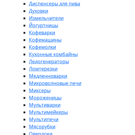
Диспенсеры для пива
Духовки
Измельчители
Йогуртницы
Кофеварки
Кофемашины
Кофемолки
Кухонные комбайны
Ледогенераторы
Ломтерезки
Медленноварки
Микроволновые печи
Миксеры
Мороженицы
Мультиварки
Мультимейкеры
Мультипечи
Мясорубки
Оверлоки