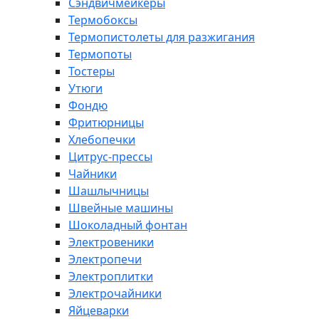
Сэндвичмейкеры
Термобоксы
Термопистолеты для разжигания
Термопоты
Тостеры
Утюги
Фондю
Фритюрницы
Хлебопечки
Цитрус-прессы
Чайники
Шашлычницы
Швейные машины
Шоколадный фонтан
Электровеники
Электропечи
Электроплитки
Электрочайники
Яйцеварки