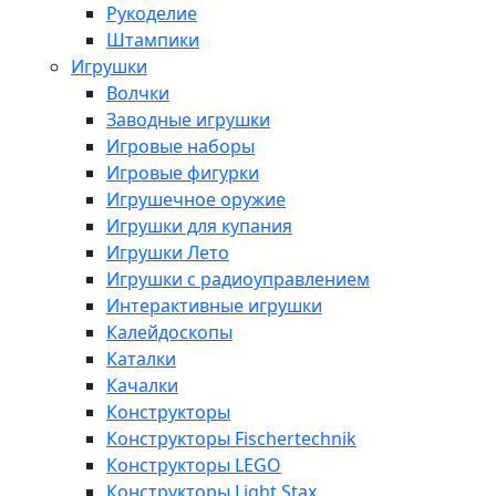
Рукоделие
Штампики
Игрушки
Волчки
Заводные игрушки
Игровые наборы
Игровые фигурки
Игрушечное оружие
Игрушки для купания
Игрушки Лето
Игрушки с радиоуправлением
Интерактивные игрушки
Калейдоскопы
Каталки
Качалки
Конструкторы
Конструкторы Fisсhertechnik
Конструкторы LEGO
Конструкторы Light Stax