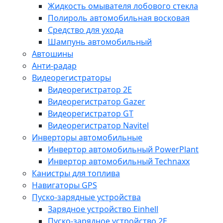
Жидкость омывателя лобового стекла
Полироль автомобильная восковая
Средство для ухода
Шампунь автомобильный
Автошины
Анти-радар
Видеорегистраторы
Видеорегистратор 2E
Видеорегистратор Gazer
Видеорегистратор GT
Видеорегистратор Navitel
Инверторы автомобильные
Инвертор автомобильный PowerPlant
Инвертор автомобильный Technaxx
Канистры для топлива
Навигаторы GPS
Пуско-зарядные устройства
Зарядное устройство Einhell
Пуско-зарядное устройство 2E