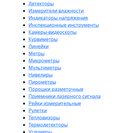
Детекторы
Измерители влажности
Индикаторы напряжения
Инспекционные инструменты
Камеры-видеоскопы
Курвиметры
Линейки
Метры
Микрометры
Мультиметры
Нивелиры
Пирометры
Порошки разметочные
Приемники лазерного сигнала
Рейки измерительные
Рулетки
Тепловизоры
Термодетекторы
Угломеры