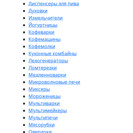
Диспенсеры для пива
Духовки
Измельчители
Йогуртницы
Кофеварки
Кофемашины
Кофемолки
Кухонные комбайны
Ледогенераторы
Ломтерезки
Медленноварки
Микроволновые печи
Миксеры
Мороженицы
Мультиварки
Мультимейкеры
Мультипечи
Мясорубки
Оверлоки