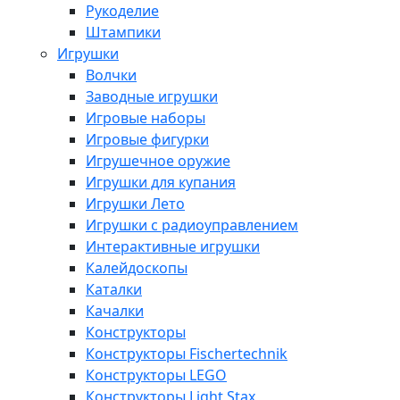
Рукоделие
Штампики
Игрушки
Волчки
Заводные игрушки
Игровые наборы
Игровые фигурки
Игрушечное оружие
Игрушки для купания
Игрушки Лето
Игрушки с радиоуправлением
Интерактивные игрушки
Калейдоскопы
Каталки
Качалки
Конструкторы
Конструкторы Fisсhertechnik
Конструкторы LEGO
Конструкторы Light Stax