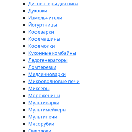
Диспенсеры для пива
Духовки
Измельчители
Йогуртницы
Кофеварки
Кофемашины
Кофемолки
Кухонные комбайны
Ледогенераторы
Ломтерезки
Медленноварки
Микроволновые печи
Миксеры
Мороженицы
Мультиварки
Мультимейкеры
Мультипечи
Мясорубки
Оверлоки