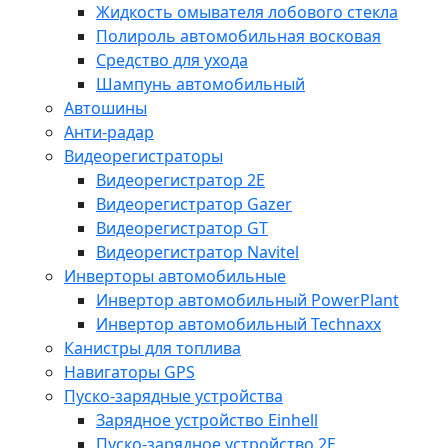
Жидкость омывателя лобового стекла
Полироль автомобильная восковая
Средство для ухода
Шампунь автомобильный
Автошины
Анти-радар
Видеорегистраторы
Видеорегистратор 2E
Видеорегистратор Gazer
Видеорегистратор GT
Видеорегистратор Navitel
Инверторы автомобильные
Инвертор автомобильный PowerPlant
Инвертор автомобильный Technaxx
Канистры для топлива
Навигаторы GPS
Пуско-зарядные устройства
Зарядное устройство Einhell
Пуско-зарядное устройство 2E