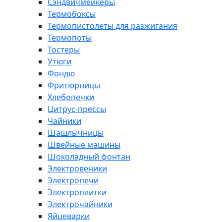
Сэндвичмейкеры
Термобоксы
Термопистолеты для разжигания
Термопоты
Тостеры
Утюги
Фондю
Фритюрницы
Хлебопечки
Цитрус-прессы
Чайники
Шашлычницы
Швейные машины
Шоколадный фонтан
Электровеники
Электропечи
Электроплитки
Электрочайники
Яйцеварки