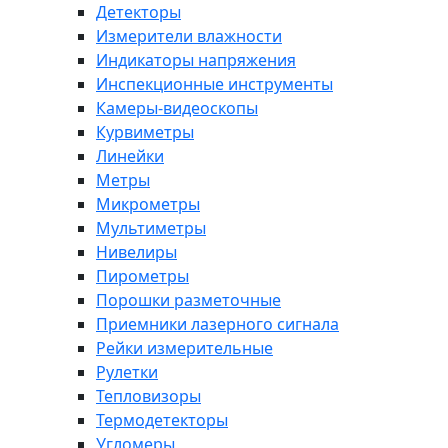
Детекторы
Измерители влажности
Индикаторы напряжения
Инспекционные инструменты
Камеры-видеоскопы
Курвиметры
Линейки
Метры
Микрометры
Мультиметры
Нивелиры
Пирометры
Порошки разметочные
Приемники лазерного сигнала
Рейки измерительные
Рулетки
Тепловизоры
Термодетекторы
Угломеры