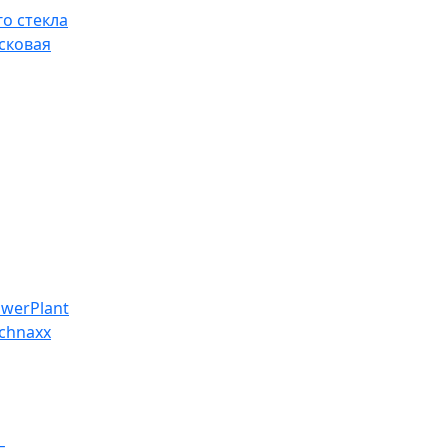
о стекла
сковая
werPlant
chnaxx