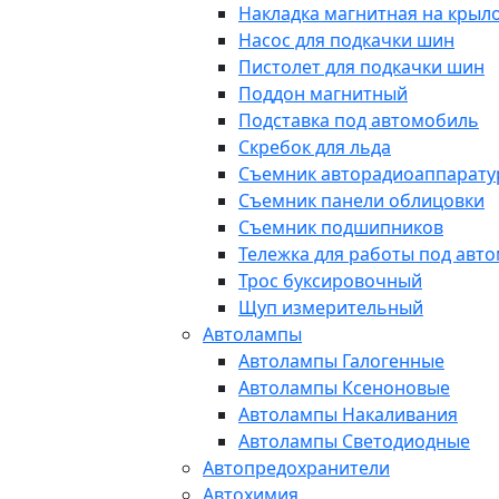
Накладка магнитная на крыл
Насос для подкачки шин
Пистолет для подкачки шин
Поддон магнитный
Подставка под автомобиль
Скребок для льда
Съемник авторадиоаппарат
Съемник панели облицовки
Съемник подшипников
Тележка для работы под авт
Трос буксировочный
Щуп измерительный
Автолампы
Автолампы Галогенные
Автолампы Ксеноновые
Автолампы Накаливания
Автолампы Светодиодные
Автопредохранители
Автохимия