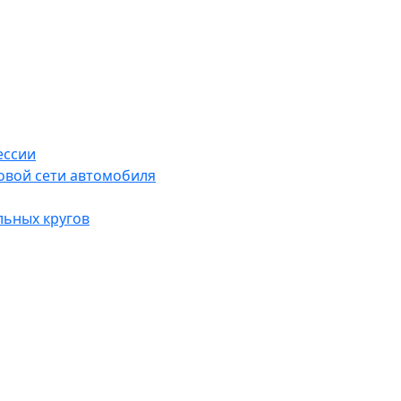
ессии
овой сети автомобиля
льных кругов