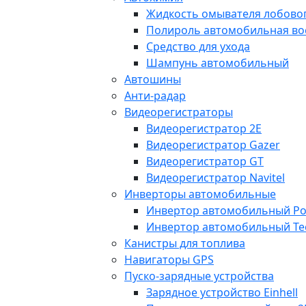
Жидкость омывателя лобовог
Полироль автомобильная во
Средство для ухода
Шампунь автомобильный
Автошины
Анти-радар
Видеорегистраторы
Видеорегистратор 2E
Видеорегистратор Gazer
Видеорегистратор GT
Видеорегистратор Navitel
Инверторы автомобильные
Инвертор автомобильный Po
Инвертор автомобильный Te
Канистры для топлива
Навигаторы GPS
Пуско-зарядные устройства
Зарядное устройство Einhell