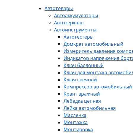
Автотовары
Автоаккумуляторы
Автозеркало
Автоинструменты
Автотестеры
Домкрат автомобильный
Измеритель давления компр
Индикатор напряжения борт
Ключ баллонный
Ключ для монтажа автомоби
Ключ свечной
Компрессор автомобильный
Кран гаражный
Лебедка цепная
Лейка автомобильная
Масленка
Монтажка
Монтировка