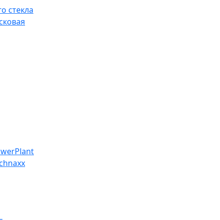
о стекла
сковая
werPlant
chnaxx