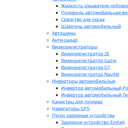
Жидкость омывателя лобовог
Полироль автомобильная во
Средство для ухода
Шампунь автомобильный
Автошины
Анти-радар
Видеорегистраторы
Видеорегистратор 2E
Видеорегистратор Gazer
Видеорегистратор GT
Видеорегистратор Navitel
Инверторы автомобильные
Инвертор автомобильный Po
Инвертор автомобильный Te
Канистры для топлива
Навигаторы GPS
Пуско-зарядные устройства
Зарядное устройство Einhell