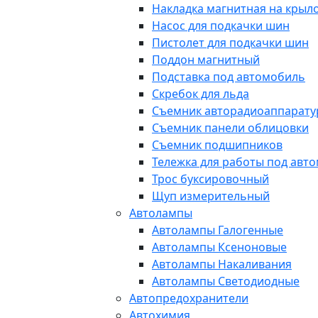
Накладка магнитная на крыл
Насос для подкачки шин
Пистолет для подкачки шин
Поддон магнитный
Подставка под автомобиль
Скребок для льда
Съемник авторадиоаппарат
Съемник панели облицовки
Съемник подшипников
Тележка для работы под авт
Трос буксировочный
Щуп измерительный
Автолампы
Автолампы Галогенные
Автолампы Ксеноновые
Автолампы Накаливания
Автолампы Светодиодные
Автопредохранители
Автохимия