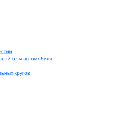
ессии
овой сети автомобиля
льных кругов