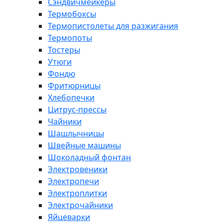
Сэндвичмейкеры
Термобоксы
Термопистолеты для разжигания
Термопоты
Тостеры
Утюги
Фондю
Фритюрницы
Хлебопечки
Цитрус-прессы
Чайники
Шашлычницы
Швейные машины
Шоколадный фонтан
Электровеники
Электропечи
Электроплитки
Электрочайники
Яйцеварки