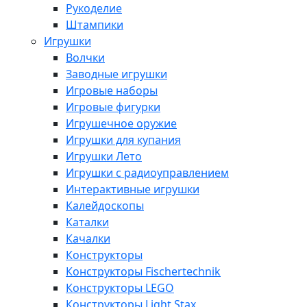
Рукоделие
Штампики
Игрушки
Волчки
Заводные игрушки
Игровые наборы
Игровые фигурки
Игрушечное оружие
Игрушки для купания
Игрушки Лето
Игрушки с радиоуправлением
Интерактивные игрушки
Калейдоскопы
Каталки
Качалки
Конструкторы
Конструкторы Fisсhertechnik
Конструкторы LEGO
Конструкторы Light Stax