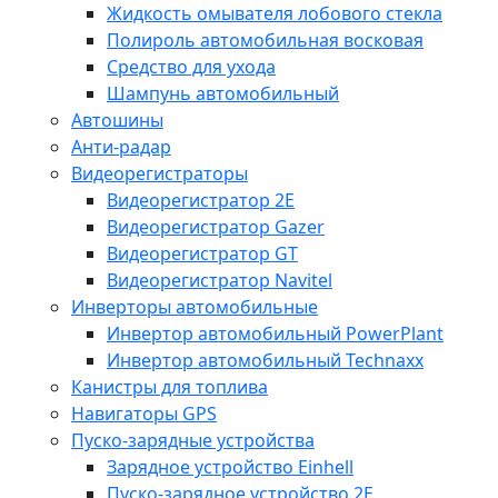
Жидкость омывателя лобового стекла
Полироль автомобильная восковая
Средство для ухода
Шампунь автомобильный
Автошины
Анти-радар
Видеорегистраторы
Видеорегистратор 2E
Видеорегистратор Gazer
Видеорегистратор GT
Видеорегистратор Navitel
Инверторы автомобильные
Инвертор автомобильный PowerPlant
Инвертор автомобильный Technaxx
Канистры для топлива
Навигаторы GPS
Пуско-зарядные устройства
Зарядное устройство Einhell
Пуско-зарядное устройство 2E