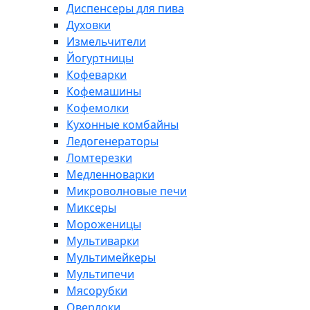
Диспенсеры для пива
Духовки
Измельчители
Йогуртницы
Кофеварки
Кофемашины
Кофемолки
Кухонные комбайны
Ледогенераторы
Ломтерезки
Медленноварки
Микроволновые печи
Миксеры
Мороженицы
Мультиварки
Мультимейкеры
Мультипечи
Мясорубки
Оверлоки