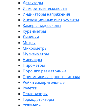
Детекторы
Измерители влажности
Индикаторы напряжения
Инспекционные инструменты
Камеры-видеоскопы
Курвиметры
Линейки
Метры
Микрометры
Мультиметры
Нивелиры
Пирометры
Порошки разметочные
Приемники лазерного сигнала
Рейки измерительные
Рулетки
Тепловизоры
Термодетекторы
Угломеры