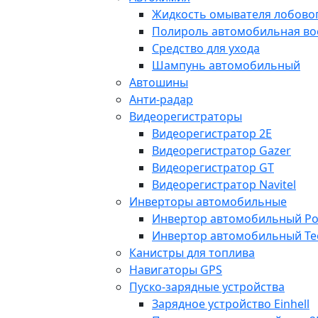
Жидкость омывателя лобовог
Полироль автомобильная во
Средство для ухода
Шампунь автомобильный
Автошины
Анти-радар
Видеорегистраторы
Видеорегистратор 2E
Видеорегистратор Gazer
Видеорегистратор GT
Видеорегистратор Navitel
Инверторы автомобильные
Инвертор автомобильный Po
Инвертор автомобильный Te
Канистры для топлива
Навигаторы GPS
Пуско-зарядные устройства
Зарядное устройство Einhell