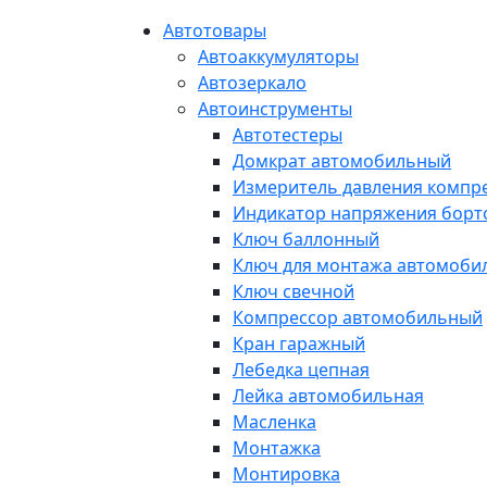
Автотовары
Автоаккумуляторы
Автозеркало
Автоинструменты
Автотестеры
Домкрат автомобильный
Измеритель давления компр
Индикатор напряжения борт
Ключ баллонный
Ключ для монтажа автомоби
Ключ свечной
Компрессор автомобильный
Кран гаражный
Лебедка цепная
Лейка автомобильная
Масленка
Монтажка
Монтировка