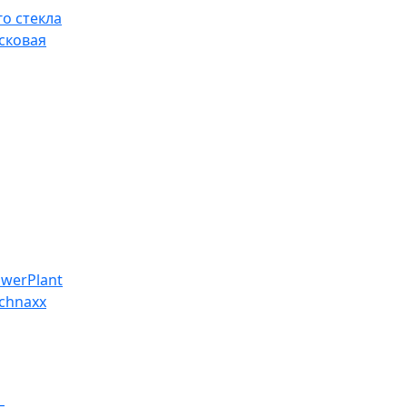
о стекла
сковая
werPlant
chnaxx