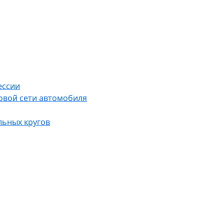
ессии
овой сети автомобиля
льных кругов