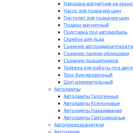
Накладка магнитная на крыл
Насос для подкачки шин
Пистолет для подкачки шин
Поддон магнитный
Подставка под автомобиль
Скребок для льда
Съемник авторадиоаппарат
Съемник панели облицовки
Съемник подшипников
Тележка для работы под авт
Трос буксировочный
Щуп измерительный
Автолампы
Автолампы Галогенные
Автолампы Ксеноновые
Автолампы Накаливания
Автолампы Светодиодные
Автопредохранители
Автохимия