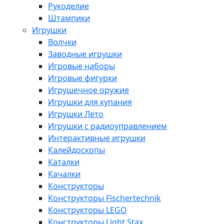
Рукоделие
Штампики
Игрушки
Волчки
Заводные игрушки
Игровые наборы
Игровые фигурки
Игрушечное оружие
Игрушки для купания
Игрушки Лето
Игрушки с радиоуправлением
Интерактивные игрушки
Калейдоскопы
Каталки
Качалки
Конструкторы
Конструкторы Fisсhertechnik
Конструкторы LEGO
Конструкторы Light Stax