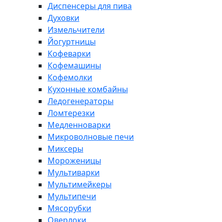
Диспенсеры для пива
Духовки
Измельчители
Йогуртницы
Кофеварки
Кофемашины
Кофемолки
Кухонные комбайны
Ледогенераторы
Ломтерезки
Медленноварки
Микроволновые печи
Миксеры
Мороженицы
Мультиварки
Мультимейкеры
Мультипечи
Мясорубки
Оверлоки