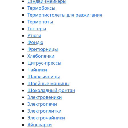
Сэндвичмейкеры
Термобоксы
Термопистолеты для разжигания
Термопоты
Тостеры
Утюги
Фондю
Фритюрницы
Хлебопечки
Цитрус-прессы
Чайники
Шашлычницы
Швейные машины
Шоколадный фонтан
Электровеники
Электропечи
Электроплитки
Электрочайники
Яйцеварки