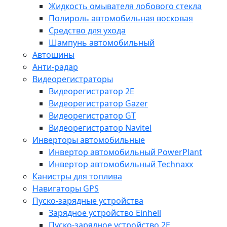
Жидкость омывателя лобового стекла
Полироль автомобильная восковая
Средство для ухода
Шампунь автомобильный
Автошины
Анти-радар
Видеорегистраторы
Видеорегистратор 2E
Видеорегистратор Gazer
Видеорегистратор GT
Видеорегистратор Navitel
Инверторы автомобильные
Инвертор автомобильный PowerPlant
Инвертор автомобильный Technaxx
Канистры для топлива
Навигаторы GPS
Пуско-зарядные устройства
Зарядное устройство Einhell
Пуско-зарядное устройство 2E