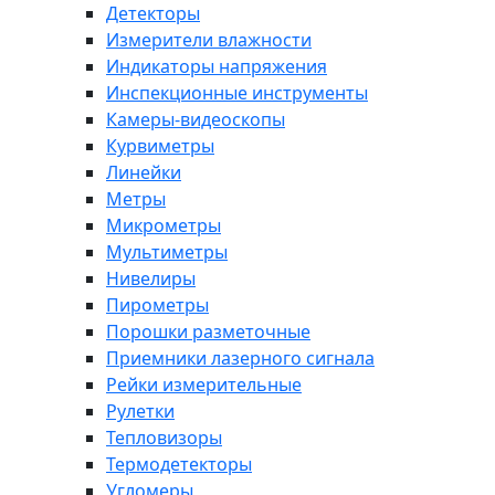
Детекторы
Измерители влажности
Индикаторы напряжения
Инспекционные инструменты
Камеры-видеоскопы
Курвиметры
Линейки
Метры
Микрометры
Мультиметры
Нивелиры
Пирометры
Порошки разметочные
Приемники лазерного сигнала
Рейки измерительные
Рулетки
Тепловизоры
Термодетекторы
Угломеры