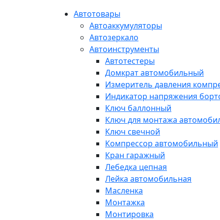
Автотовары
Автоаккумуляторы
Автозеркало
Автоинструменты
Автотестеры
Домкрат автомобильный
Измеритель давления компр
Индикатор напряжения борт
Ключ баллонный
Ключ для монтажа автомоби
Ключ свечной
Компрессор автомобильный
Кран гаражный
Лебедка цепная
Лейка автомобильная
Масленка
Монтажка
Монтировка