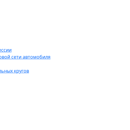
ессии
овой сети автомобиля
льных кругов