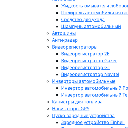
Жидкость омывателя лобовог
Полироль автомобильная во
Средство для ухода
Шампунь автомобильный
Автошины
Анти-радар
Видеорегистраторы
Видеорегистратор 2E
Видеорегистратор Gazer
Видеорегистратор GT
Видеорегистратор Navitel
Инверторы автомобильные
Инвертор автомобильный Po
Инвертор автомобильный Te
Канистры для топлива
Навигаторы GPS
Пуско-зарядные устройства
Зарядное устройство Einhell