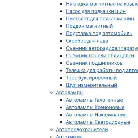
Накладка магнитная на крыл
Насос для подкачки шин
Пистолет для подкачки шин
Поддон магнитный
Подставка под автомобиль
Скребок для льда
Съемник авторадиоаппарат
Съемник панели облицовки
Съемник подшипников
Тележка для работы под авт
Трос буксировочный
Щуп измерительный
Автолампы
Автолампы Галогенные
Автолампы Ксеноновые
Автолампы Накаливания
Автолампы Светодиодные
Автопредохранители
Автохимия