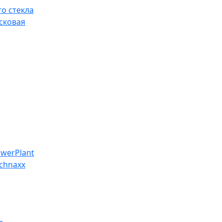
о стекла
сковая
werPlant
chnaxx