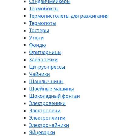
Сэндвичмейкеры
Термобоксы
Термопистолеты для разжигания
Термопоты
Тостеры
Утюги
Фондю
Фритюрницы
Хлебопечки
Цитрус-прессы
Чайники
Шашлычницы
Швейные машины
Шоколадный фонтан
Электровеники
Электропечи
Электроплитки
Электрочайники
Яйцеварки