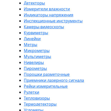
Детекторы
Измерители влажности
Индикаторы напряжения
Инспекционные инструменты
Камеры-видеоскопы
Курвиметры
Линейки
Метры
Микрометры
Мультиметры
Нивелиры
Пирометры
Порошки разметочные
Приемники лазерного сигнала
Рейки измерительные
Рулетки
Тепловизоры
Термодетекторы
Угломеры