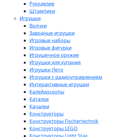
Рукоделие
Штампики
Игрушки
Волчки
Заводные игрушки
Игровые наборы
Игровые фигурки
Игрушечное оружие
Игрушки для купания
Игрушки Лето
Игрушки с радиоуправлением
Интерактивные игрушки
Калейдоскопы
Каталки
Качалки
Конструкторы
Конструкторы Fisсhertechnik
Конструкторы LEGO
Конструкторы Light Stax