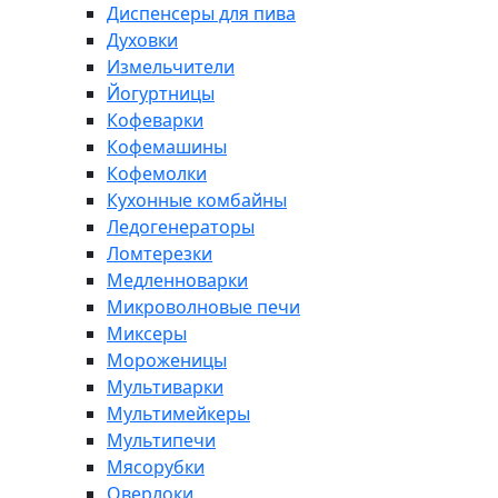
Диспенсеры для пива
Духовки
Измельчители
Йогуртницы
Кофеварки
Кофемашины
Кофемолки
Кухонные комбайны
Ледогенераторы
Ломтерезки
Медленноварки
Микроволновые печи
Миксеры
Мороженицы
Мультиварки
Мультимейкеры
Мультипечи
Мясорубки
Оверлоки