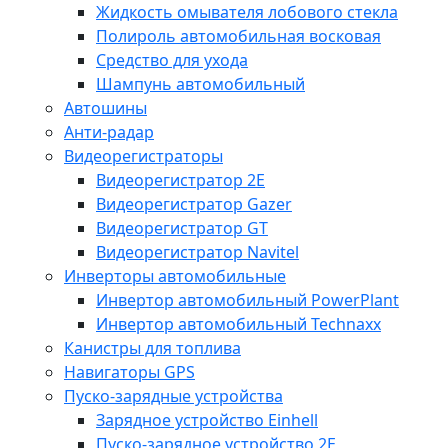
Жидкость омывателя лобового стекла
Полироль автомобильная восковая
Средство для ухода
Шампунь автомобильный
Автошины
Анти-радар
Видеорегистраторы
Видеорегистратор 2E
Видеорегистратор Gazer
Видеорегистратор GT
Видеорегистратор Navitel
Инверторы автомобильные
Инвертор автомобильный PowerPlant
Инвертор автомобильный Technaxx
Канистры для топлива
Навигаторы GPS
Пуско-зарядные устройства
Зарядное устройство Einhell
Пуско-зарядное устройство 2E