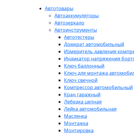
Автотовары
Автоаккумуляторы
Автозеркало
Автоинструменты
Автотестеры
Домкрат автомобильный
Измеритель давления компр
Индикатор напряжения борт
Ключ баллонный
Ключ для монтажа автомоби
Ключ свечной
Компрессор автомобильный
Кран гаражный
Лебедка цепная
Лейка автомобильная
Масленка
Монтажка
Монтировка