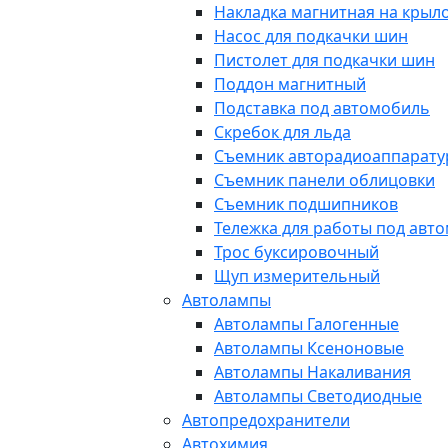
Накладка магнитная на крыл
Насос для подкачки шин
Пистолет для подкачки шин
Поддон магнитный
Подставка под автомобиль
Скребок для льда
Съемник авторадиоаппарат
Съемник панели облицовки
Съемник подшипников
Тележка для работы под авт
Трос буксировочный
Щуп измерительный
Автолампы
Автолампы Галогенные
Автолампы Ксеноновые
Автолампы Накаливания
Автолампы Светодиодные
Автопредохранители
Автохимия