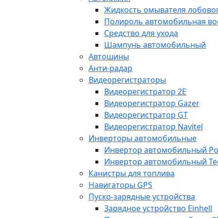
Жидкость омывателя лобовог
Полироль автомобильная во
Средство для ухода
Шампунь автомобильный
Автошины
Анти-радар
Видеорегистраторы
Видеорегистратор 2E
Видеорегистратор Gazer
Видеорегистратор GT
Видеорегистратор Navitel
Инверторы автомобильные
Инвертор автомобильный Po
Инвертор автомобильный Te
Канистры для топлива
Навигаторы GPS
Пуско-зарядные устройства
Зарядное устройство Einhell