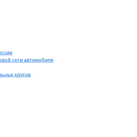
ессии
овой сети автомобиля
льных кругов