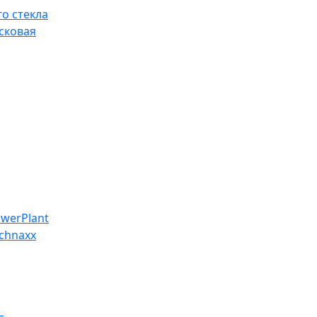
о стекла
сковая
werPlant
chnaxx