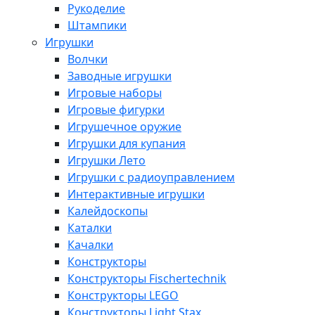
Рукоделие
Штампики
Игрушки
Волчки
Заводные игрушки
Игровые наборы
Игровые фигурки
Игрушечное оружие
Игрушки для купания
Игрушки Лето
Игрушки с радиоуправлением
Интерактивные игрушки
Калейдоскопы
Каталки
Качалки
Конструкторы
Конструкторы Fisсhertechnik
Конструкторы LEGO
Конструкторы Light Stax