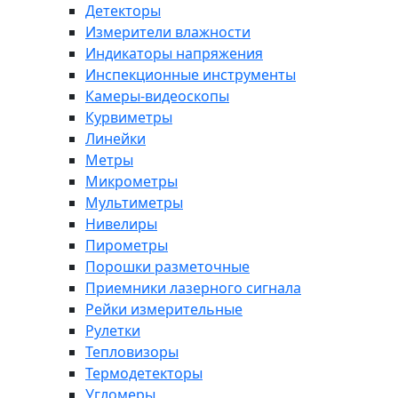
Детекторы
Измерители влажности
Индикаторы напряжения
Инспекционные инструменты
Камеры-видеоскопы
Курвиметры
Линейки
Метры
Микрометры
Мультиметры
Нивелиры
Пирометры
Порошки разметочные
Приемники лазерного сигнала
Рейки измерительные
Рулетки
Тепловизоры
Термодетекторы
Угломеры