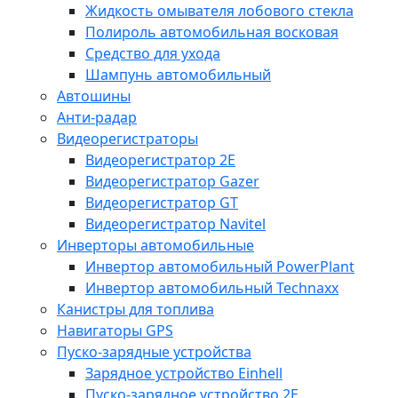
Жидкость омывателя лобового стекла
Полироль автомобильная восковая
Средство для ухода
Шампунь автомобильный
Автошины
Анти-радар
Видеорегистраторы
Видеорегистратор 2E
Видеорегистратор Gazer
Видеорегистратор GT
Видеорегистратор Navitel
Инверторы автомобильные
Инвертор автомобильный PowerPlant
Инвертор автомобильный Technaxx
Канистры для топлива
Навигаторы GPS
Пуско-зарядные устройства
Зарядное устройство Einhell
Пуско-зарядное устройство 2E