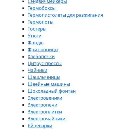
Сэндвичмейкеры
Термобоксы
Термопистолеты для разжигания
Термопоты
Тостеры
Утюги
Фондю
Фритюрницы
Хлебопечки
Цитрус-прессы
Чайники
Шашлычницы
Швейные машины
Шоколадный фонтан
Электровеники
Электропечи
Электроплитки
Электрочайники
Яйцеварки