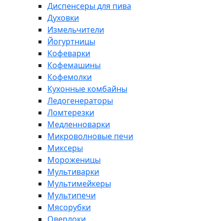
Диспенсеры для пива
Духовки
Измельчители
Йогуртницы
Кофеварки
Кофемашины
Кофемолки
Кухонные комбайны
Ледогенераторы
Ломтерезки
Медленноварки
Микроволновые печи
Миксеры
Мороженицы
Мультиварки
Мультимейкеры
Мультипечи
Мясорубки
Оверлоки