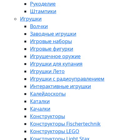
Рукоделие
Штампики
Игрушки
Волчки
Заводные игрушки
Игровые наборы
Игровые фигурки
Игрушечное оружие
Игрушки для купания
Игрушки Лето
Игрушки с радиоуправлением
Интерактивные игрушки
Калейдоскопы
Каталки
Качалки
Конструкторы
Конструкторы Fisсhertechnik
Конструкторы LEGO
Конструкторы Light Stax