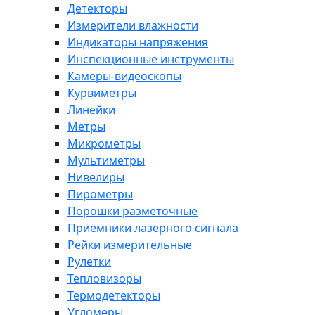
Детекторы
Измерители влажности
Индикаторы напряжения
Инспекционные инструменты
Камеры-видеоскопы
Курвиметры
Линейки
Метры
Микрометры
Мультиметры
Нивелиры
Пирометры
Порошки разметочные
Приемники лазерного сигнала
Рейки измерительные
Рулетки
Тепловизоры
Термодетекторы
Угломеры