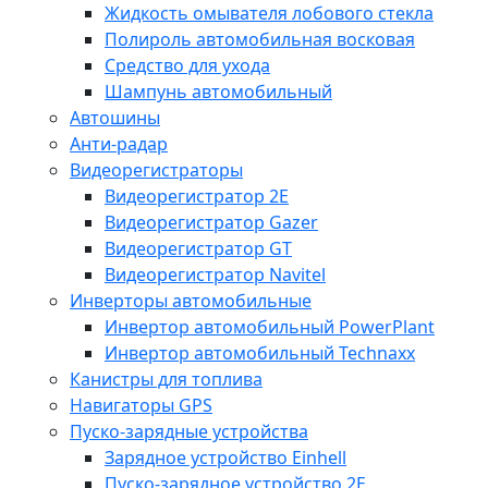
Жидкость омывателя лобового стекла
Полироль автомобильная восковая
Средство для ухода
Шампунь автомобильный
Автошины
Анти-радар
Видеорегистраторы
Видеорегистратор 2E
Видеорегистратор Gazer
Видеорегистратор GT
Видеорегистратор Navitel
Инверторы автомобильные
Инвертор автомобильный PowerPlant
Инвертор автомобильный Technaxx
Канистры для топлива
Навигаторы GPS
Пуско-зарядные устройства
Зарядное устройство Einhell
Пуско-зарядное устройство 2E