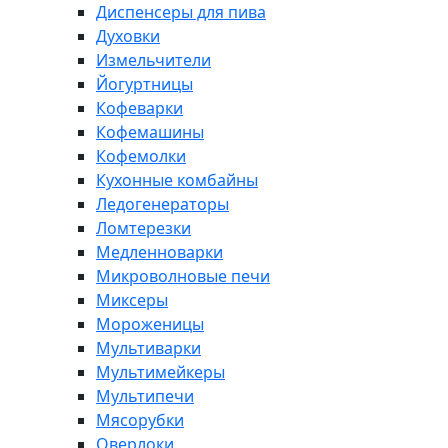
Диспенсеры для пива
Духовки
Измельчители
Йогуртницы
Кофеварки
Кофемашины
Кофемолки
Кухонные комбайны
Ледогенераторы
Ломтерезки
Медленноварки
Микроволновые печи
Миксеры
Мороженицы
Мультиварки
Мультимейкеры
Мультипечи
Мясорубки
Оверлоки