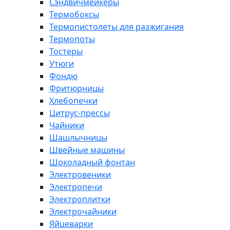
Сэндвичмейкеры
Термобоксы
Термопистолеты для разжигания
Термопоты
Тостеры
Утюги
Фондю
Фритюрницы
Хлебопечки
Цитрус-прессы
Чайники
Шашлычницы
Швейные машины
Шоколадный фонтан
Электровеники
Электропечи
Электроплитки
Электрочайники
Яйцеварки