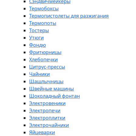
Сэндвичмейкеры
Термобоксы
Термопистолеты для разжигания
Термопоты
Тостеры
Утюги
Фондю
Фритюрницы
Хлебопечки
Цитрус-прессы
Чайники
Шашлычницы
Швейные машины
Шоколадный фонтан
Электровеники
Электропечи
Электроплитки
Электрочайники
Яйцеварки