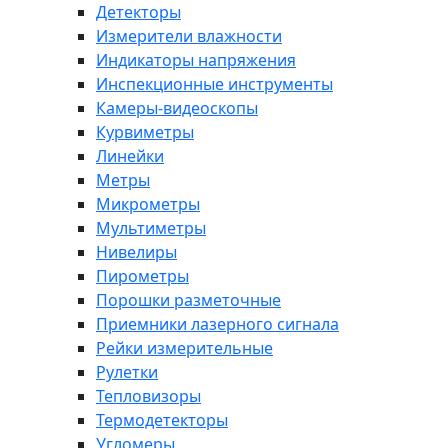
Детекторы
Измерители влажности
Индикаторы напряжения
Инспекционные инструменты
Камеры-видеоскопы
Курвиметры
Линейки
Метры
Микрометры
Мультиметры
Нивелиры
Пирометры
Порошки разметочные
Приемники лазерного сигнала
Рейки измерительные
Рулетки
Тепловизоры
Термодетекторы
Угломеры