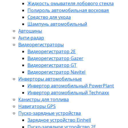
Жидкость омывателя лобового стекла
Полироль автомобильная восковая
Средство для ухода
Шампунь автомобильный
Автошины
Анти-радар
Видеорегистраторы
Видеорегистратор 2E
Видеорегистратор Gazer
Видеорегистратор GT
Видеорегистратор Navitel
Инверторы автомобильные
Инвертор автомобильный PowerPlant
Инвертор автомобильный Technaxx
Канистры для топлива
Навигаторы GPS
Пуско-зарядные устройства
Зарядное устройство Einhell
Пуско-зарядное устройство 2E