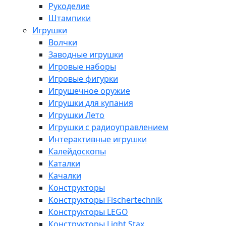
Рукоделие
Штампики
Игрушки
Волчки
Заводные игрушки
Игровые наборы
Игровые фигурки
Игрушечное оружие
Игрушки для купания
Игрушки Лето
Игрушки с радиоуправлением
Интерактивные игрушки
Калейдоскопы
Каталки
Качалки
Конструкторы
Конструкторы Fisсhertechnik
Конструкторы LEGO
Конструкторы Light Stax