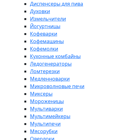
Диспенсеры для пива
Духовки
Измельчители
Йогуртницы
Кофеварки
Кофемашины
Кофемолки
Кухонные комбайны
Ледогенераторы
Ломтерезки
Медленноварки
Микроволновые печи
Миксеры
Мороженицы
Мультиварки
Мультимейкеры
Мультипечи
Мясорубки
Оверлоки