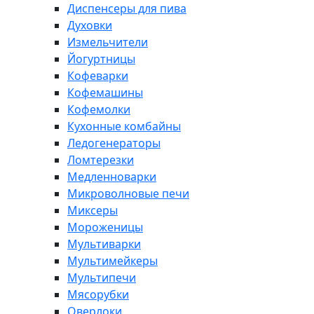
Диспенсеры для пива
Духовки
Измельчители
Йогуртницы
Кофеварки
Кофемашины
Кофемолки
Кухонные комбайны
Ледогенераторы
Ломтерезки
Медленноварки
Микроволновые печи
Миксеры
Мороженицы
Мультиварки
Мультимейкеры
Мультипечи
Мясорубки
Оверлоки