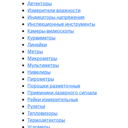
Детекторы
Измерители влажности
Индикаторы напряжения
Инспекционные инструменты
Камеры-видеоскопы
Курвиметры
Линейки
Метры
Микрометры
Мультиметры
Нивелиры
Пирометры
Порошки разметочные
Приемники лазерного сигнала
Рейки измерительные
Рулетки
Тепловизоры
Термодетекторы
Угломеры