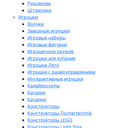
Рукоделие
Штампики
Игрушки
Волчки
Заводные игрушки
Игровые наборы
Игровые фигурки
Игрушечное оружие
Игрушки для купания
Игрушки Лето
Игрушки с радиоуправлением
Интерактивные игрушки
Калейдоскопы
Каталки
Качалки
Конструкторы
Конструкторы Fisсhertechnik
Конструкторы LEGO
Конструкторы Light Stax