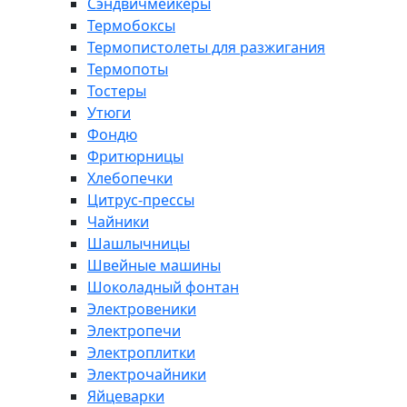
Сэндвичмейкеры
Термобоксы
Термопистолеты для разжигания
Термопоты
Тостеры
Утюги
Фондю
Фритюрницы
Хлебопечки
Цитрус-прессы
Чайники
Шашлычницы
Швейные машины
Шоколадный фонтан
Электровеники
Электропечи
Электроплитки
Электрочайники
Яйцеварки