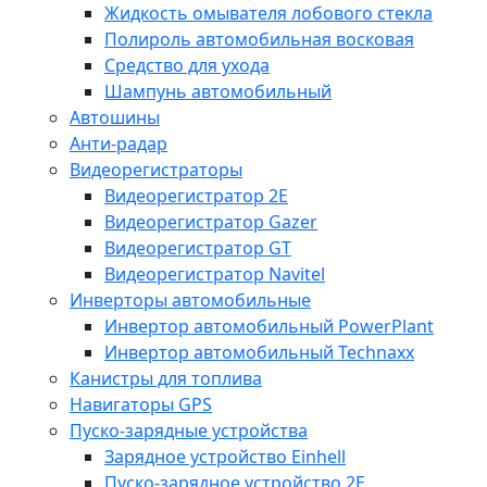
Жидкость омывателя лобового стекла
Полироль автомобильная восковая
Средство для ухода
Шампунь автомобильный
Автошины
Анти-радар
Видеорегистраторы
Видеорегистратор 2E
Видеорегистратор Gazer
Видеорегистратор GT
Видеорегистратор Navitel
Инверторы автомобильные
Инвертор автомобильный PowerPlant
Инвертор автомобильный Technaxx
Канистры для топлива
Навигаторы GPS
Пуско-зарядные устройства
Зарядное устройство Einhell
Пуско-зарядное устройство 2E