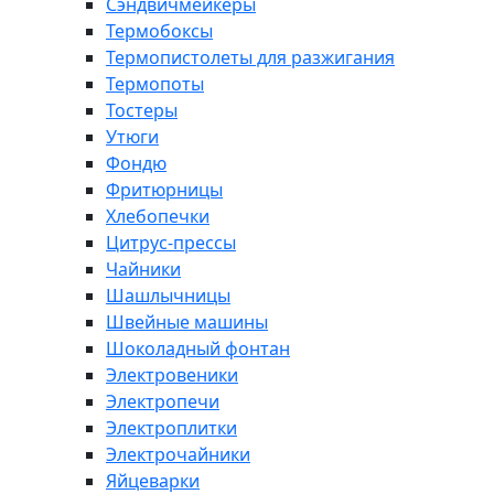
Сэндвичмейкеры
Термобоксы
Термопистолеты для разжигания
Термопоты
Тостеры
Утюги
Фондю
Фритюрницы
Хлебопечки
Цитрус-прессы
Чайники
Шашлычницы
Швейные машины
Шоколадный фонтан
Электровеники
Электропечи
Электроплитки
Электрочайники
Яйцеварки