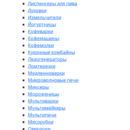
Диспенсеры для пива
Духовки
Измельчители
Йогуртницы
Кофеварки
Кофемашины
Кофемолки
Кухонные комбайны
Ледогенераторы
Ломтерезки
Медленноварки
Микроволновые печи
Миксеры
Мороженицы
Мультиварки
Мультимейкеры
Мультипечи
Мясорубки
Оверлоки