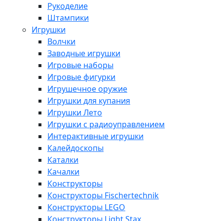
Рукоделие
Штампики
Игрушки
Волчки
Заводные игрушки
Игровые наборы
Игровые фигурки
Игрушечное оружие
Игрушки для купания
Игрушки Лето
Игрушки с радиоуправлением
Интерактивные игрушки
Калейдоскопы
Каталки
Качалки
Конструкторы
Конструкторы Fisсhertechnik
Конструкторы LEGO
Конструкторы Light Stax