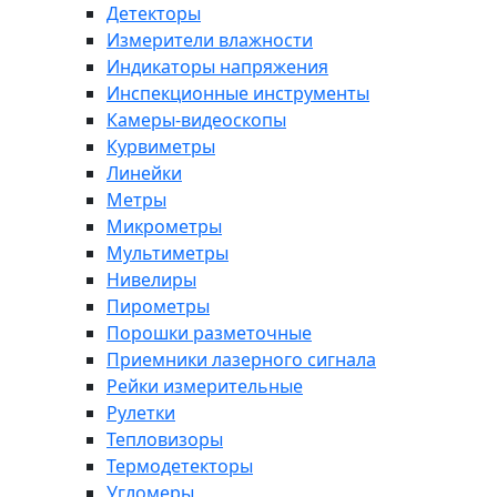
Детекторы
Измерители влажности
Индикаторы напряжения
Инспекционные инструменты
Камеры-видеоскопы
Курвиметры
Линейки
Метры
Микрометры
Мультиметры
Нивелиры
Пирометры
Порошки разметочные
Приемники лазерного сигнала
Рейки измерительные
Рулетки
Тепловизоры
Термодетекторы
Угломеры